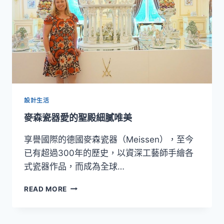
紀
之
嬌
設計生活
麥森瓷器愛的聖殿細膩唯美
享譽國際的德國麥森瓷器（Meissen），至今
已有超過300年的歷史，以資深工藝師手繪各
式瓷器作品，而成為全球…
麥
READ MORE
森
瓷
器