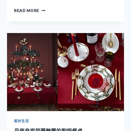
法
READ MORE
國
LALIQUE
水
晶
值
得
典
藏
設計生活