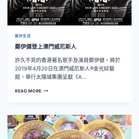
設計生活
鄭伊健登上澳門威尼斯人
許久不見的香港著名歌手及演員鄭伊健，將於
2019年4月20日在澳門威尼斯人®金光綜藝
館，舉行太陽城集團呈獻《A…
鄭
READ MORE
伊
健
登
上
澳
門
威