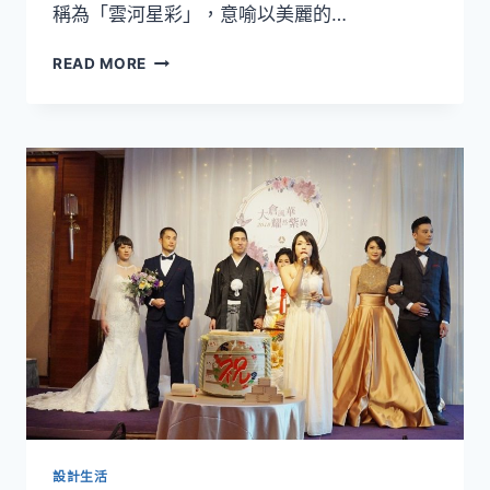
稱為「雲河星彩」，意喻以美麗的…
捷
READ MORE
克
摩
瑟
水
晶
如
璀
璨
星
宿
設計生活