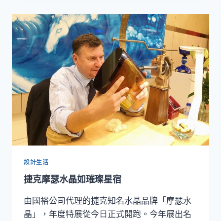
林
KPM
王
者
御
瓷
展
設計生活
捷克摩瑟水晶如璀璨星宿
由國裕公司代理的捷克知名水晶品牌「摩瑟水
晶」，年度特展從今日正式開跑。今年展出名