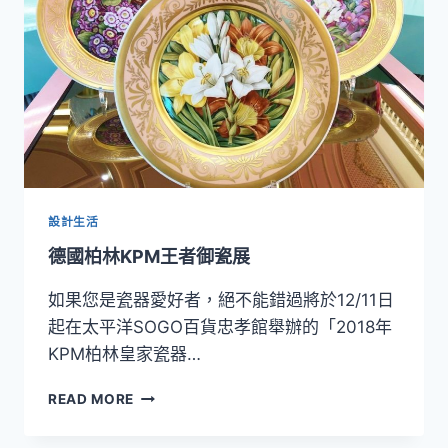
尼
斯
人
設計生活
德國柏林KPM王者御瓷展
如果您是瓷器愛好者，絕不能錯過將於12/11日
起在太平洋SOGO百貨忠孝館舉辦的「2018年
KPM柏林皇家瓷器…
德
READ MORE
國
柏