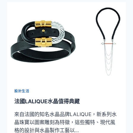
愛
的
聖
殿
細
膩
唯
美
設計生活
法國LALIQUE水晶值得典藏
來自法國的知名水晶品牌LALIQUE，新系列水
晶珠寶以圖案雕刻為特徵，這些獨特、現代風
格的設計與水晶製作工藝以…