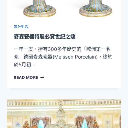
設計生活
麥森瓷器特展必賞世紀之嬌
一年一度、擁有300多年歷史的「歐洲第一名
瓷」德國麥森瓷器(Meissen Porcelain)，終於
於5月初…
麥
READ MORE
森
瓷
器
特
展
必
賞
世