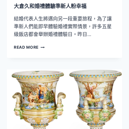
大倉久和婚禮體驗準新人粉幸福
結婚代表人生將邁向另一段重要旅程，為了讓
準新人們能即早體驗婚禮實際情景，許多五星
級飯店都會舉辦婚禮體驗日。昨日…
大
READ MORE
倉
久
和
婚
禮
體
驗
準
新
人
粉
幸
福