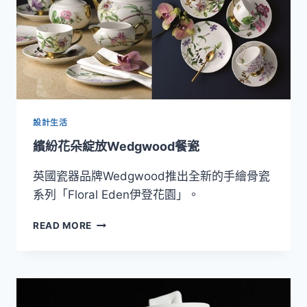
奶
粉
絲
設計生活
繽紛花朵綻放Wedgwood餐瓷
英國瓷器品牌Wedgwood推出全新的手繪骨瓷
系列「Floral Eden伊登花園」。
繽
READ MORE
紛
花
朵
綻
放