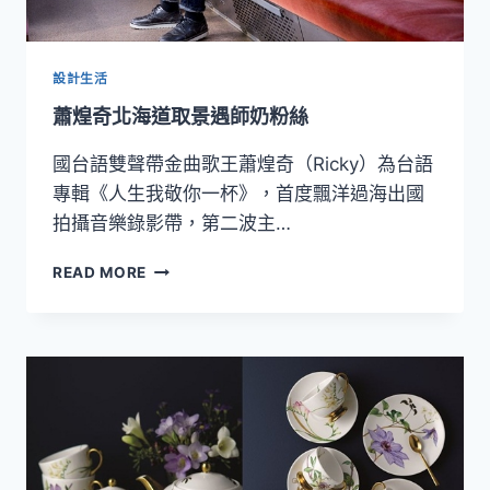
設計生活
蕭煌奇北海道取景遇師奶粉絲
國台語雙聲帶金曲歌王蕭煌奇（Ricky）為台語
專輯《人生我敬你一杯》，首度飄洋過海出國
拍攝音樂錄影帶，第二波主…
蕭
READ MORE
煌
奇
北
海
道
取
景
遇
師