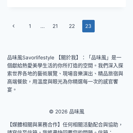
子
造
型
香
Page
Previous
1
...
21
22
23
氛
夠
navigation
Page
討
喜
品味風Savorlifestyle 【關於我】：「品味風」是一
個獻給熱愛美學生活的你所打造的空間。我們深入探
索世界各地的藝術展覽、現場音樂演出、精品旅宿與
高端餐飲，用溫度與眼光為你精選每一次的感官饗
宴。
© 2026 品味風
【媒體相關與業務合作】任何相關活動配合與協助，
請寫信至信箱，我將盡快回覆您的問題。信箱：