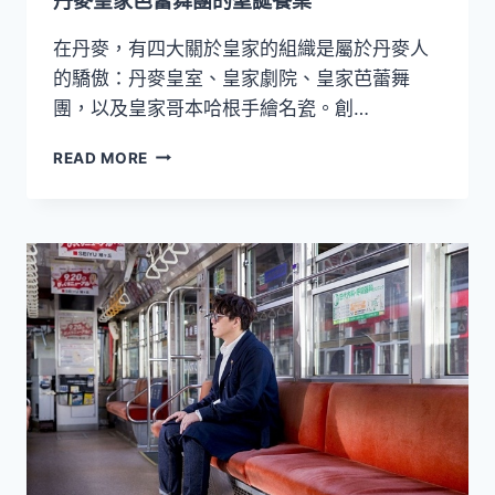
丹麥皇家芭蕾舞團的聖誕餐桌
在丹麥，有四大關於皇家的組織是屬於丹麥人
的驕傲：丹麥皇室、皇家劇院、皇家芭蕾舞
團，以及皇家哥本哈根手繪名瓷。創…
丹
READ MORE
麥
皇
家
芭
蕾
舞
團
的
聖
誕
餐
桌