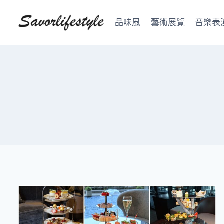
Skip
to
品味風
藝術展覽
音樂表
content