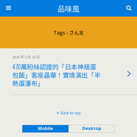
品味風
Tags › さん太
2026 年 5 月 29 日
470萬粉絲認證的「日本神級蛋
包飯」客座晶華！實境演出「半
熟蛋瀑布」
Back to top
Mobile
Desktop