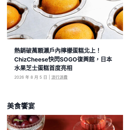
熱銷破萬顆瀨戶內檸檬蛋糕北上！
ChizCheese快閃SOGO復興館，日本
水果芝士蛋糕首度亮相
2026 年 8 月 5 日
|
流行消費
美食饗宴