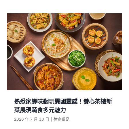
熟悉家鄉味翻玩異國靈感！養心茶樓新
菜展現蔬食多元魅力
2026 年 7 月 30 日
|
美食饗宴