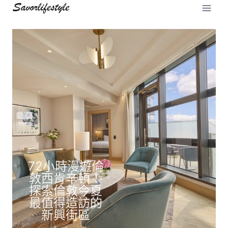
Skip
to
content
台北新板希爾
頓 × 美國音響
Palace Hotel
木村拓哉演繹
吉隆坡華爾道
Tokyo Dior 魅
台北文華東方
品牌BOSE攜
「agnès b.
72小時漫遊倫
OWNDAYS全
夫（Waldorf
酒店攜手阿曼
力之旅！為法
On aime le
手推出
Astoria Kuala
敦西肯辛頓！
海島假期！泰
新「眼神的獨
graff !! 我們愛
王室御用香氛
國經典時尚品
「Holiday
探索倫敦今夏
國普吉島邦濤
白」第二彈！
Lumpur）打
AMOUAGE！
牌與歷久彌新
塗鴉藝術特
Vibes with
最值得造訪的
海灘的樂古浪
揭開大人系彩
造亞洲餐飲新
推出「緋紅朱
展」臺南市美
的深厚情誼致
BOSE」住房
色鏡片新風潮
新興街區
度假區
地標
槿」下午茶
術館登場
專案
敬