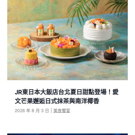
JR東日本大飯店台北夏日甜點登場！愛
文芒果邂逅日式抹茶與南洋椰香
2026 年 8 月 3 日
|
美食饗宴