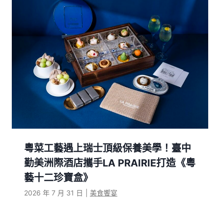
粵菜工藝遇上瑞士頂級保養美學！臺中
勤美洲際酒店攜手LA PRAIRIE打造《粵
藝十二珍寶盒》
2026 年 7 月 31 日
|
美食饗宴