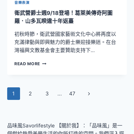
聚
音樂表演
LIVE
衛武營爵士週9/18登場！葛萊美傳奇阿圖
PODCAST，
用
羅．山多瓦睽違十年返臺
笑
聲
初秋時節，衛武營國家藝術文化中心將再度以
提
充滿律動與即興魅力的爵士樂迎接樂迷。在台
前
灣福興文教基金會主要贊助支持下…
點
燃
衛
READ MORE
劇
武
場
營
熱
爵
度
士
Page
Next
1
2
3
...
47
週
9/18
navigation
Page
登
場！
葛
萊
品味風Savorlifestyle 【關於我】：「品味風」是一
美
個獻給熱愛美學生活的你所打造的空間。我們深入探