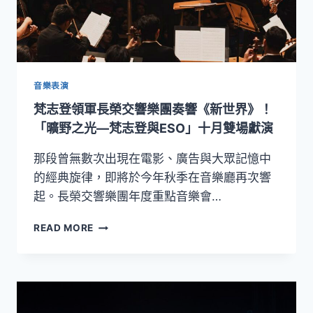
台！
以
莫
札
特、
海
音樂表演
頓
梵志登領軍長榮交響樂團奏響《新世界》！
與
史
「曠野之光—梵志登與ESO」十月雙場獻演
特
勞
那段曾無數次出現在電影、廣告與大眾記憶中
斯
的經典旋律，即將於今年秋季在音樂廳再次響
經
起。長榮交響樂團年度重點音樂會…
典
樂
梵
READ MORE
章，
志
重
登
現
領
哈
軍
布
長
斯
榮