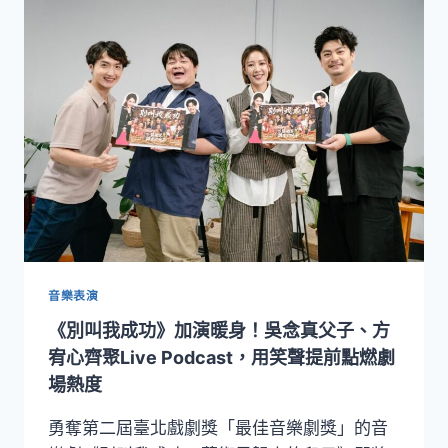
節
妖
8
豔
月
神
登
級
場！
派
171
對
組
團
隊、
762
場
演
出
打
音樂表演
造
《別叫我成功》加演暖身！吳念真父子、方
城
市
宥心齊聚Live Podcast，用笑聲提前點燃劇
「GOLDEN
場熱度
HOUR」
藝
勇奪第二屆臺北戲劇獎「最佳音樂劇獎」的音
術