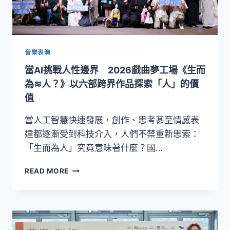
局》
首
度
來
台！
音樂表演
韓
當AI挑戰人性邊界 2026戲曲夢工場《生而
國
原
為≋人？》以六部跨界作品探索「人」的價
版
值
夢
幻
當人工智慧快速發展，創作、思考甚至情感表
卡
達都逐漸受到科技介入，人們不禁重新思索：
司
「生而為人」究竟意味著什麼？國…
重
磅
當
登
READ MORE
AI
場
挑
戰
人
性