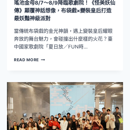
瑤池金母8/7～8/9降臨歌劇院！《怪美妖仙
巡
演
傳》顛覆神話想像，布袋戲×變裝皇后打造
日
最妖豔神級派對
韓
青
當傳統布袋戲的金光神韻，遇上變裝皇后耀眼
年
奔放的舞台魅力，會碰撞出什麼樣的火花？臺
樂
中國家歌劇院「夏日放／FUN時…
音
躍
瑤
上
READ MORE
池
亞
金
洲
母
舞
8/7
臺
～
8/9
降
臨
歌
劇
院！