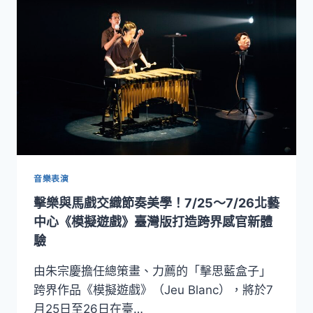
堡
交
王
響
朝
樂
宮
團
廷
奏
風
響
華
《新
世
界》！
「曠
野
之
音樂表演
光
擊樂與馬戲交織節奏美學！7/25～7/26北藝
—
梵
中心《模擬遊戲》臺灣版打造跨界感官新體
志
驗
登
與
由朱宗慶擔任總策畫、力薦的「擊思藍盒子」
ESO」
跨界作品《模擬遊戲》（Jeu Blanc），將於7
十
月25日至26日在臺…
月