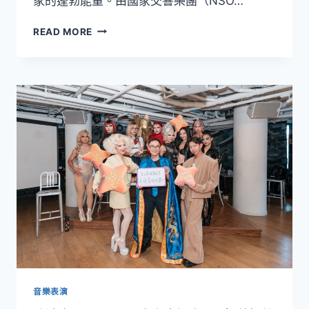
家的蓬勃能量。由國家交響樂團（NSO…
「人」
從
的
READ MORE
臺
價
灣
值
出
發，
向
世
界
發
聲！
NSYO《夢
響．
狂
想》
攜
手
國
際
名
音樂表演
家