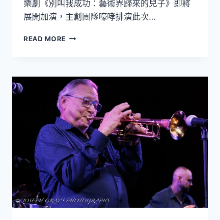
樂劇《別叫我成功：藝術界歸來的兒子》即將
盛
展開加演，主創團隊嚎哮排演此次…
宴
《別
READ MORE
叫
我
成
功》
加
演
暖
身！
吳
念
真
父
子、
方
宥
心
齊