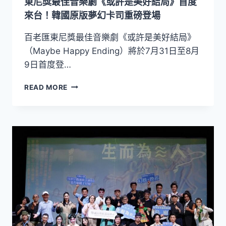
東尼獎最佳音樂劇《或許是美好結局》首度
遊
戲》
來台！韓國原版夢幻卡司重磅登場
臺
灣
百老匯東尼獎最佳音樂劇《或許是美好結局》
版
（Maybe Happy Ending）將於7月31日至8月
打
9日首度登…
造
跨
東
READ MORE
界
尼
感
獎
官
最
新
佳
體
音
驗
樂
劇
《或
許
是
美
好
結