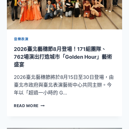
《怪
美
妖
仙
傳》
顛
覆
音樂表演
神
2026臺北藝穗節8月登場！171組團隊、
話
想
762場演出打造城市「Golden Hour」藝術
像，
盛宴
布
袋
2026臺北藝穗節將於8月15日至30日登場，由
戲
臺北市政府與臺北表演藝術中心共同主辦。今
×
年以「超過一小時的 G…
變
裝
2026
皇
READ MORE
臺
后
北
打
藝
造
穗
最