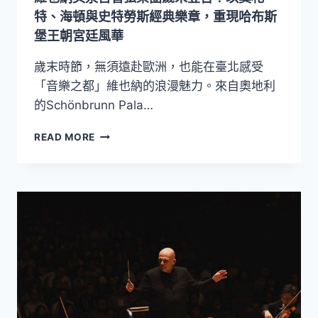
廳，
特、海頓與史特勞斯經典樂章，重現哈布斯
以
堡王朝宮廷風華
樂
音
歲末時節，無須遠赴歐洲，也能在臺北感受
串
「音樂之都」維也納的浪漫魅力。來自奧地利
連
的Schönbrunn Pala…
臺
日
維
韓
READ MORE
也
交
納
流
美
泉
宮
管
弦
樂
團
歲
末
登