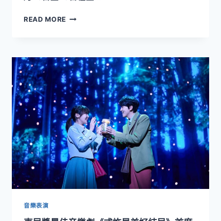
雙
擊
場
READ MORE
樂
獻
與
演
馬
戲
交
織
節
奏
美
學！
7/25
～
7/26
北
藝
中
心
《模
音樂表演
擬