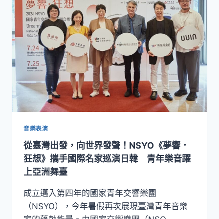
邊
界
2026
戲
曲
夢
工
場
《生
而
為
≋
人？》
音樂表演
以
從臺灣出發，向世界發聲！NSYO《夢響．
六
部
狂想》攜手國際名家巡演日韓 青年樂音躍
跨
上亞洲舞臺
界
作
成立邁入第四年的國家青年交響樂團
品
（NSYO），今年暑假再次展現臺灣青年音樂
探
索