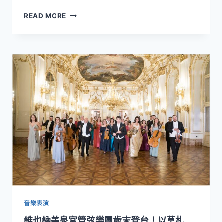
典
《夢
音
READ MORE
響．
樂
狂
交
想》
流
巡
平
演
台
圓
滿
落
幕！
NSYO
首
度
登
上
韓
國
釜
山
音樂表演
音
維也納美泉宮管弦樂團歲末登台！以莫札
樂