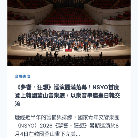
音
樂
節
登
場！
18
位
國
際
名
師
齊
音樂表演
聚
《夢響．狂想》巡演圓滿落幕！NSYO首度
臺
灣，
登上韓國釜山音樂廳，以樂音串連臺日韓交
打
流
造
世
歷經近半年的籌備與排練，國家青年交響樂團
界
（NSYO）2026《夢響．狂想》暑期巡演於8
級
月4日在韓國釜山畫下完美…
古