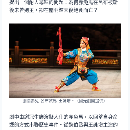
提出一個耐人尋味的問題：為何赤兔馬在呂布被斬
後未曾殉主，卻在關羽歸天後絕食而亡？
胭脂赤兔-呂布試馬-王詠增。（國光劇團提供）
劇中由謝冠生飾演擬人化的赤兔馬，以回望自身命
運的方式串聯歷史事件。從魏伯丞與王詠增主演的