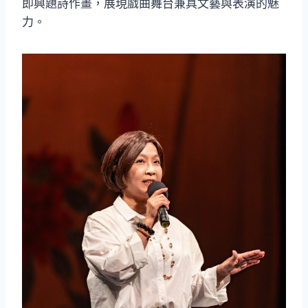
即興題詩作畫，展現戲曲舞台兼具文藝與表演的魅
力。