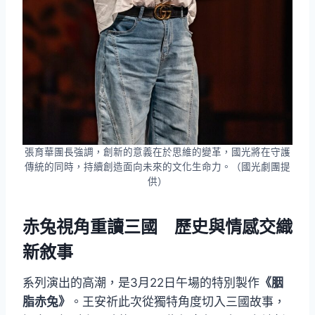
張育華團長強調，創新的意義在於思維的變革，國光將在守護
傳統的同時，持續創造面向未來的文化生命力。（國光劇團提
供）
赤兔視角重讀三國 歷史與情感交織
新敘事
系列演出的高潮，是3月22日午場的特別製作
《胭
脂赤兔》
。王安祈此次從獨特角度切入三國故事，