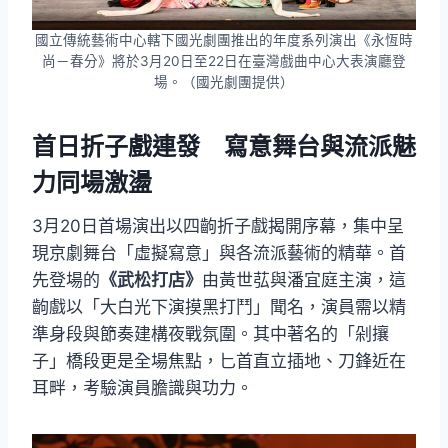
國立傳統藝術中心轄下國光劇團推出的年度系列演出《永恆時
尚－春分》將於3月20日至22日在臺灣戲曲中心大表演廳登
場。（國光劇團提供）
首日折子戲連發 寫意舞台與流派魅
力同場激盪
3月20日首場演出以四齣折子戲揭開序幕，集中呈
現京劇舞台「虛擬寫意」與各流派藝術的精華。首
先登場的
《武松打店》
由黃世苰與潘宜庭主演，這
齣戲以「大白光下演摸黑打鬥」聞名，演員需以精
準身段與節奏建構夜戰氛圍。其中著名的「剁攘
子」橋段更是全場焦點，匕首直立插地、刀鋒近在
耳畔，考驗演員膽識與功力。