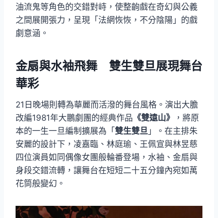
油流鬼等角色的交錯對峙，使整齣戲在奇幻與公義
之間展開張力，呈現「法網恢恢，不分陰陽」的戲
劇意涵。
金扇與水袖飛舞 雙生雙旦展現舞台
華彩
21日晚場則轉為華麗而活潑的舞台風格。演出大膽
改編1981年大鵬劇團的經典作品
《雙遠山》
，將原
本的一生一旦編制擴展為「
雙生雙旦
」。在主排朱
安麗的設計下，凌嘉臨、林庭瑜、王佩宣與林昱慈
四位演員如同偶像女團般輪番登場，水袖、金扇與
身段交錯流轉，讓舞台在短短二十五分鐘內宛如萬
花筒般變幻。