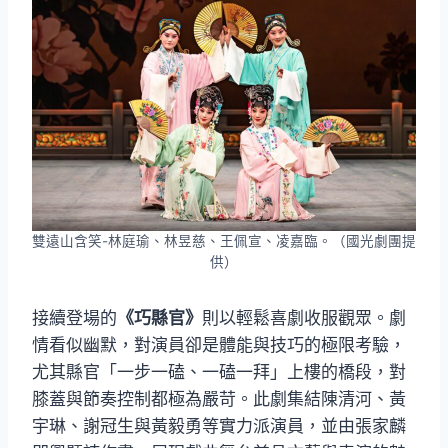
雙遠山含笑-林庭瑜、林昱慈、王佩宣、凌嘉臨。（國光劇團提
供）
接續登場的
《巧縣官》
則以輕鬆喜劇收服觀眾。劇
情看似幽默，對演員卻是體能與技巧的極限考驗，
尤其縣官「一步一磕、一磕一拜」上樓的橋段，對
膝蓋與節奏控制都極為嚴苛。此劇集結陳清河、黃
宇琳、謝冠生與黃毅勇等實力派演員，並由張家麟