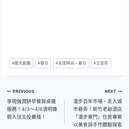
Post
#
國光劇團
#
春分
#
永恆時尚－春分
#
王安祈
Tags:
文
PREVIOUS
NEXT
享現做潤餅早餐與桌邊
漫步百年市場、走入城
章
服務！4/3～4/6清明連
市巷弄！新竹老爺酒店
導
假入住北投麗禧！
「漫步東門」住房專案
以美食與手作體驗探索