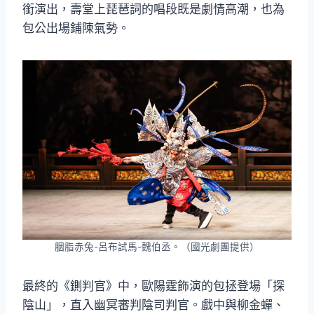
銜演出，壽堂上琵琶詞的唱段既是劇情高潮，也為
包公出場鋪陳氣勢。
胭脂赤兔-呂布試馬-魏伯丞。（國光劇團提供）
最終的《鍘判官》中，歐陽霆飾演的包拯登場「探
陰山」，直入幽冥審判陰司判官。戲中與柳金蟬、