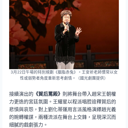
3月22日午場的特別規劃《胭脂赤兔》。王安祈老師慣常以女
性或弱勢者角度重新思考劇情。（國光劇團提供）
接續演出的
《賀后罵殿》
則將舞台帶入趙宋王朝權
力更迭的宮廷氛圍。王耀星以程派唱腔詮釋賀后的
悲憤與哀怨，對上劉化蒂運用言派風格演繹趙光義
的婉轉權謀，兩種流派在舞台上交鋒，呈現深沉而
細膩的戲劇張力。