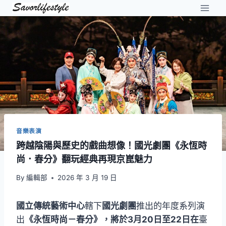
Skip
to
content
音樂表演
跨越陰陽與歷史的戲曲想像！國光劇團《永恆時
尚．春分》翻玩經典再現京崑魅力
By
編輯部
2026 年 3 月 19 日
國立傳統藝術中心
轄下
國光劇團
推出的年度系列演
出
《永恆時尚－春分》，將於3月20日至22日在
臺