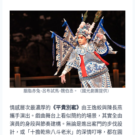
胭脂赤兔-呂布試馬-魏伯丞。（國光劇團提供）
情感層次最濃厚的
《平貴別窰》
由王逸蛟與陳長燕
攜手演出。戲曲舞台上看似簡約的場景，其實全由
演員的身段與節奏建構。無論是進出窰門的步伐設
計，或「十擔乾柴八斗老米」的深情叮嚀，都在圓