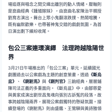
場追逐與唱念之間交織出離別的動人情緒。壓軸則
是崑曲經典《鍾馗嫁妹》，由崑曲名家陳治平親授
劉育志演出。舞台上眾小鬼翻滾跌撲、熱鬧喧騰，
既有幽默歡樂，也帶著神鬼交錯的戲劇氛圍，為首
日演出劃下繽紛收尾。
包公三案連環演繹 法理跨越陰陽世
界
3月21日午場推出的「包公三案」單元，延續國光
劇團過去以公案戲為主題的創意策畫，透過
《斷烏
盆》
、
《鍘駙馬》
與
《鍘判官》
三齣經典，層層鋪
陳司法正義的多重面向。《斷烏盆》中，由鄒慈愛
與黃家成演出劉世昌鬼魂向張別古訴冤的段落，故
事跨越陰陽兩界，展現公案戲獨特的懸疑氛圍。接
續登場的《鍘駙馬》則由盛鑑、王鶯驊與黃詩雅領