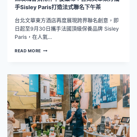
限
手Sisley Paris打造法式聯名下午茶
量
打
台北文華東方酒店再度展現跨界聯名創意，即
造
日起至9月30日攜手法國頂級保養品牌 Sisley
「浪
Paris，在人氣…
漫
紅
黑
READ MORE
寶
玫
石」
瑰
精
香
品
氛
甜
化
點
作
午
後
滋
味！
台
北
文