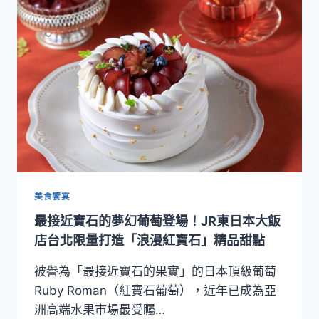
案】
獨
旅
時
光！
走
進
瓏
山
林
蘇
澳
冷
美食饗宴
熱
最接近寶石的夢幻葡萄登場！JR東日本大飯
泉
度
店台北限量打造「浪漫紅寶石」精品甜點
假
飯
被譽為「最接近寶石的果實」的日本頂級葡萄
店，
Ruby Roman（紅寶石葡萄），近年已成為亞
享
洲高端水果市場最受矚…
受