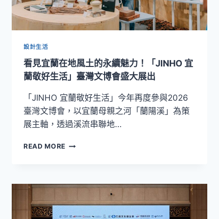
華
東
方
攜
手
設計生活
SISLEY
看見宜蘭在地風土的永續魅力！「JINHO 宜
PARIS
打
蘭敬好生活」臺灣文博會盛大展出
造
法
「JINHO 宜蘭敬好生活」今年再度參與2026
式
臺灣文博會，以宜蘭母親之河「蘭陽溪」為策
聯
展主軸，透過溪流串聯地…
名
下
看
READ MORE
午
見
茶
宜
蘭
在
地
風
土