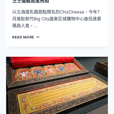
芝士蛋糕首度亮相
造
世
以北海道乳酪甜點聞名的ChizCheese，今年7
界
月進駐新竹Big City遠東巨城購物中心後迅速累
級
積高人氣，…
古
典
熱
音
READ MORE
銷
樂
破
交
萬
流
顆
平
瀨
台
戶
內
檸
檬
蛋
糕
北
上！
CHIZCHEESE