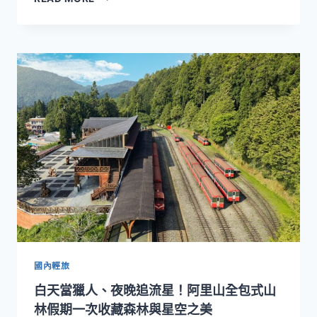
式
餅
甜
演
點
繹
搶
團
攻
圓
中
好
秋
滋
送
味
禮
市
場！
BUTTERSAYS
五
款
精
品
禮
盒
國內輕旅
打
白天當獵人、夜晚追流星！阿里山全包式山
造
節
林假期一次收藏森林與星空之美