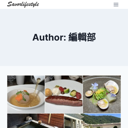
Skip
to
content
Author: 編輯部