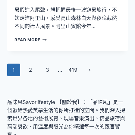
慶
新
暑假進入尾聲，想把握最後一波避暑旅行，不
風
妨走進阿里山，感受高山森林白天與夜晚截然
尚
不同的迷人風景。阿里山賓館今年…
白
READ MORE
天
當
獵
人、
Page
Next
1
2
3
...
419
夜
晚
navigation
Page
追
流
星！
阿
品味風Savorlifestyle 【關於我】：「品味風」是一
里
個獻給熱愛美學生活的你所打造的空間。我們深入探
山
索世界各地的藝術展覽、現場音樂演出、精品旅宿與
全
高端餐飲，用溫度與眼光為你精選每一次的感官饗
包
式
宴。