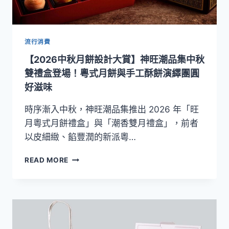
美
感
假
期！
流行消費
住
【2026中秋月餅設計大賞】神旺潮品集中秋
房
享
雙禮盒登場！粵式月餅與手工酥餅演繹團圓
彩
好滋味
妝
好
時序漸入中秋，神旺潮品集推出 2026 年「旺
禮
月粵式月餅禮盒」與「潮香雙月禮盒」，前者
與
以皮細緻、餡豐潤的新派粵…
風
格
【2026
課
READ MORE
中
程
秋
探
月
索
餅
自
設
我
計
魅