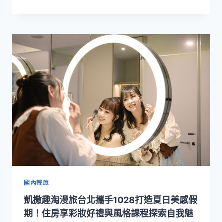
響．
約
狂
想》
巡
演
圓
滿
落
幕！
NSYO
首
度
登
上
韓
國
釜
山
國內輕旅
音
凱撒趣淘漫旅台北攜手1028打造夏日美感假
樂
廳，
期！住房享彩妝好禮與風格課程探索自我魅