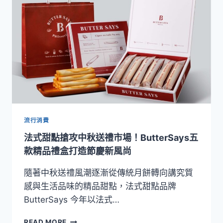
大
力
賞】
神
旺
潮
品
集
中
秋
雙
禮
盒
流行消費
登
法式甜點搶攻中秋送禮市場！ButterSays五
場！
粵
款精品禮盒打造節慶新風尚
式
月
隨著中秋送禮風潮逐漸從傳統月餅轉向講究質
餅
感與生活品味的精品甜點，法式甜點品牌
與
ButterSays 今年以法式…
手
工
法
READ MORE
酥