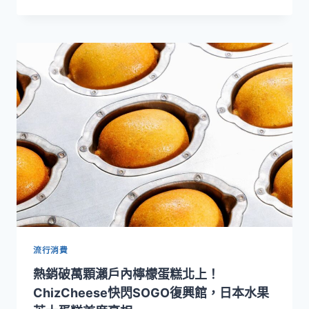
台
北
大
師
星
秀
音
樂
節
登
場！
18
位
國
際
名
師
齊
流行消費
聚
熱銷破萬顆瀨戶內檸檬蛋糕北上！
臺
灣，
ChizCheese快閃SOGO復興館，日本水果
打