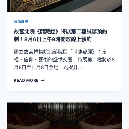
快
閃
SOGO
復
藝術展覽
興
故宮北院《龍藏經》特展第二檔試辦預約
館，
日
制！8月6日上午9時開放線上預約
本
水
國立故宮博物院北部院區「《龍藏經》：皇
果
權・信仰・藝術的盛世交響」特展第二檔將於8
芝
月8日至11月8日登場，為提升…
士
蛋
故
READ MORE
糕
宮
首
北
度
院
亮
《龍
相
藏
經》
特
展