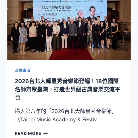
的
永
續
魅
力！
「JINHO
宜
蘭
敬
好
生
音樂表演
活」
2026台北大師星秀音樂節登場！18位國際
臺
灣
名師齊聚臺灣，打造世界級古典音樂交流平
文
台
博
會
邁入第八年的「2026台北大師星秀音樂節」
盛
（Taipei Music Academy & Festiv…
大
展
2026
READ MORE
出