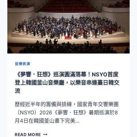
第
二
檔
試
辦
預
約
制！
8
月
音樂表演
6
《夢響．狂想》巡演圓滿落幕！NSYO首度
日
上
登上韓國釜山音樂廳，以樂音串連臺日韓交
午
流
9
時
歷經近半年的籌備與排練，國家青年交響樂團
開
（NSYO）2026《夢響．狂想》暑期巡演於8
放
月4日在韓國釜山畫下完美…
線
上
《夢
預
READ MORE