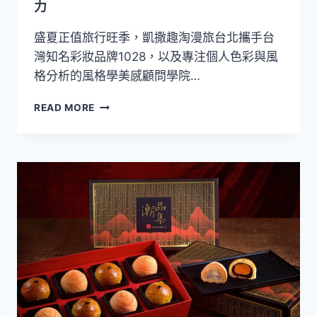
以
力
樂
音
盛夏正值旅行旺季，凱撒趣淘漫旅台北攜手台
串
灣知名彩妝品牌1028，以及專注個人色彩與風
連
格分析的風格學美感顧問學院…
臺
日
凱
韓
READ MORE
撒
交
趣
流
淘
漫
旅
台
北
攜
手
1028
打
造
夏
日