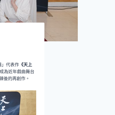
場」代表作
《天上
，成為近年戲曲舞台
淬鍊後的再創作。