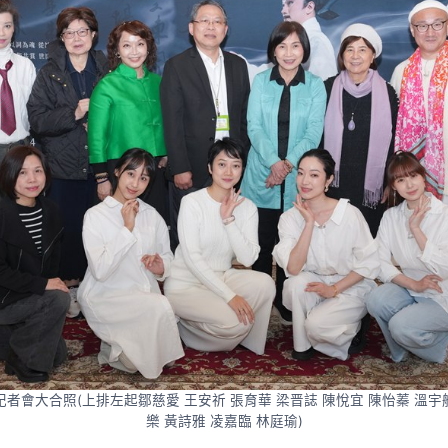
者會大合照(上排左起鄒慈愛 王安祈 張育華 梁晋誌 陳悅宜 陳怡蓁 溫
樂 黃詩雅 凌嘉臨 林庭瑜)