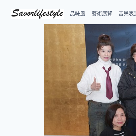
Skip
to
品味風
藝術展覽
音樂表
content