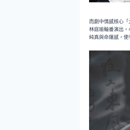
而劇中情感核心「
林庭瑜輪番演出，
純真與命運感，使