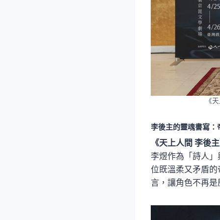
《天
李後主的靈魂書寫：
《天上人間 李後
李煜作為「詩人」
位既溫柔又矛盾的
言，讓角色不再是