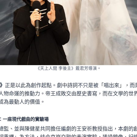
《天上人間 李後主》戴君芳導演。
主》
正是以此為創作起點。劇中詩詞不只是被「唱出來」，而
人物命運的推動力。帝王成敗交由歷史書寫，而在文學的世
成為最動人的價值。
：一座現代戲曲的實驗場
總監、並與陳健星共同擔任編劇的王安祈教授指出，本劇的