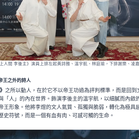
上人間 李後主》演員上排左起黃詩雅、溫宇航、林庭瑜，下排謝樂、凌
帝王之外的詩人
主》
之所以動人，在於它不以帝王功過為評判標準，而是回到
與「人」的內在世界。飾演李後主的溫宇航，以細膩而內斂
帝王形象。他將李煜的文人氣質、孤獨與脆弱，轉化為極具
歷史符號，而是一個有血有肉、可感可觸的生命。