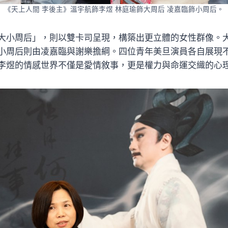
《天上人間 李後主》溫宇航飾李煜 林庭瑜飾大周后 凌嘉臨飾小周后。
大小周后」，則以雙卡司呈現，構築出更立體的女性群像。
小周后則由凌嘉臨與謝樂擔綱。四位青年美旦演員各自展現
李煜的情感世界不僅是愛情敘事，更是權力與命運交織的心