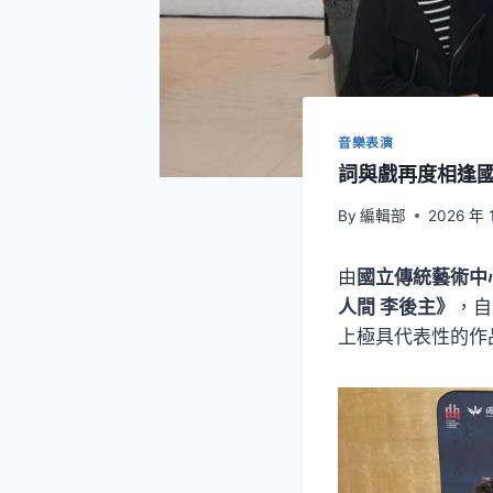
音樂表演
詞與戲再度相逢國
By
編輯部
2026 年 
由
國立傳統藝術中
人間 李後主》
，自
上極具代表性的作