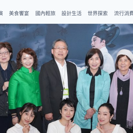
演
美食饗宴
國內輕旅
設計生活
世界探索
流行消