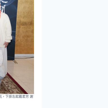
宇航，下排左起戴君芳 謝