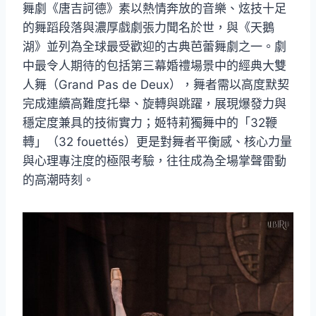
舞劇《唐吉訶德》素以熱情奔放的音樂、炫技十足
的舞蹈段落與濃厚戲劇張力聞名於世，與《天鵝
湖》並列為全球最受歡迎的古典芭蕾舞劇之一。劇
中最令人期待的包括第三幕婚禮場景中的經典大雙
人舞（Grand Pas de Deux），舞者需以高度默契
完成連續高難度托舉、旋轉與跳躍，展現爆發力與
穩定度兼具的技術實力；姬特莉獨舞中的「32鞭
轉」（32 fouettés）更是對舞者平衡感、核心力量
與心理專注度的極限考驗，往往成為全場掌聲雷動
的高潮時刻。