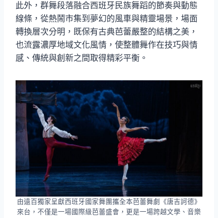
此外，群舞段落融合西班牙民族舞蹈的節奏與動態
線條，從熱鬧市集到夢幻的風車與精靈場景，場面
轉換層次分明，既保有古典芭蕾嚴整的結構之美，
也流露濃厚地域文化風情，使整體舞作在技巧與情
感、傳統與創新之間取得精彩平衡。
由遠百獨家呈獻西班牙國家舞團攜全本芭蕾舞劇《唐吉訶德》
來台，不僅是一場國際級芭蕾盛會，更是一場跨越文學、音樂