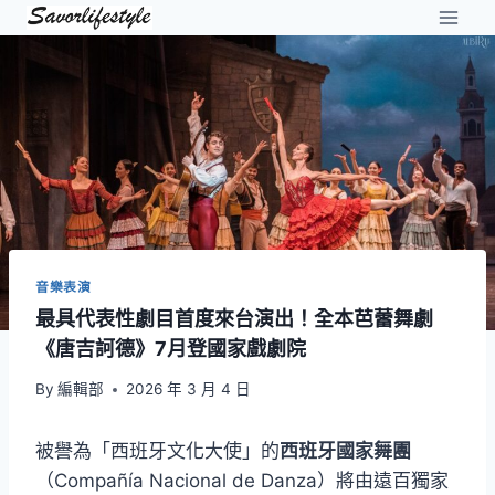
Skip
to
content
音樂表演
最具代表性劇目首度來台演出！全本芭蕾舞劇
《唐吉訶德》7月登國家戲劇院
By
編輯部
2026 年 3 月 4 日
被譽為「西班牙文化大使」的
西班牙國家舞團
（Compañía Nacional de Danza）將由遠百獨家