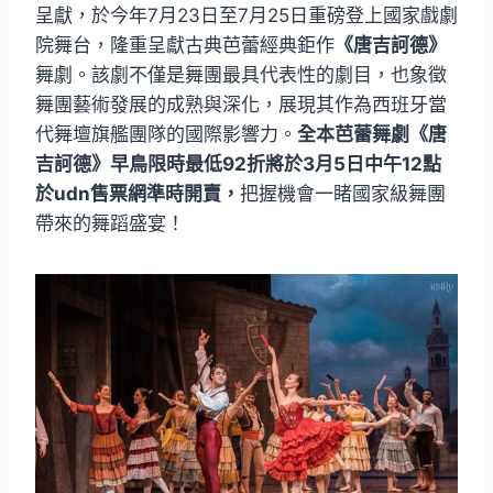
呈獻，於今年7月23日至7月25日重磅登上國家戲劇
院舞台，隆重呈獻古典芭蕾經典鉅作
《唐吉訶德》
舞劇。該劇不僅是舞團最具代表性的劇目，也象徵
舞團藝術發展的成熟與深化，展現其作為西班牙當
代舞壇旗艦團隊的國際影響力。
全本芭蕾舞劇《唐
吉訶德》早鳥限時最低92折將於3月5日中午12點
於udn售票網準時開賣，
把握機會一睹國家級舞團
帶來的舞蹈盛宴！