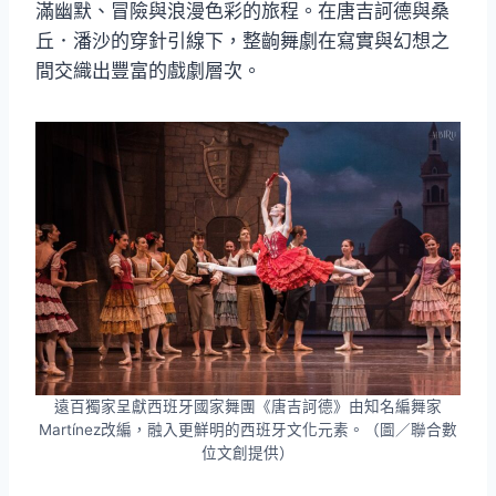
滿幽默、冒險與浪漫色彩的旅程。在唐吉訶德與桑
丘．潘沙的穿針引線下，整齣舞劇在寫實與幻想之
間交織出豐富的戲劇層次。
遠百獨家呈獻西班牙國家舞團《唐吉訶德》由知名編舞家
Martínez改編，融入更鮮明的西班牙文化元素。（圖／聯合數
位文創提供）