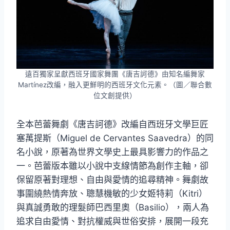
遠百獨家呈獻西班牙國家舞團《唐吉訶德》由知名編舞家
Martínez改編，融入更鮮明的西班牙文化元素。（圖／聯合數
位文創提供）
全本芭蕾舞劇《唐吉訶德》改編自西班牙文學巨匠
塞萬提斯（Miguel de Cervantes Saavedra）的同
名小說，原著為世界文學史上最具影響力的作品之
一。芭蕾版本雖以小說中支線情節為創作主軸，卻
保留原著對理想、自由與愛情的追尋精神。舞劇故
事圍繞熱情奔放、聰慧機敏的少女姬特莉（Kitri）
與真誠勇敢的理髮師巴西里奧（Basilio），兩人為
追求自由愛情、對抗權威與世俗安排，展開一段充