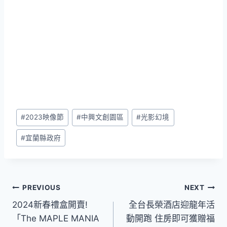
Post
#
2023映像節
#
中興文創園區
#
光影幻境
Tags:
#
宜蘭縣政府
文
PREVIOUS
NEXT
2024新春禮盒開賣!
全台長榮酒店迎龍年活
章
「The MAPLE MANIA
動開跑 住房即可獲贈福