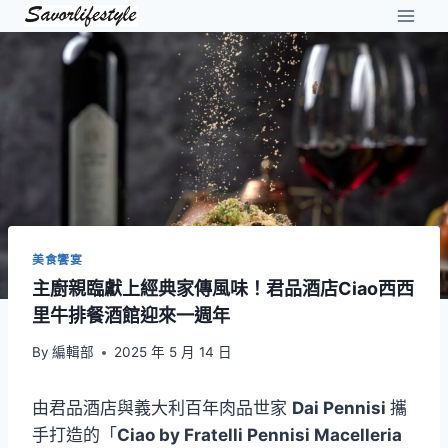
Skip
to
content
美食饗宴
主廚親臨獻上經典家傳風味！君品酒店Ciao西西
里牛排餐酒館迎來一週年
By
編輯部
2025 年 5 月 14 日
由君品酒店與義大利百年肉品世家
Dai Pennisi
攜
手打造的「
Ciao by Fratelli Pennisi Macelleria