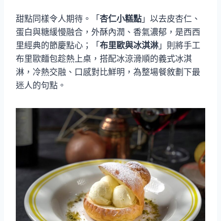
甜點同樣令人期待。「
杏仁小糕點
」以去皮杏仁、
蛋白與糖緩慢融合，外酥內潤、香氣濃郁，是西西
里經典的節慶點心；「
布里歐與冰淇淋
」則將手工
布里歐麵包趁熱上桌，搭配冰涼滑順的義式冰淇
淋，冷熱交融、口感對比鮮明，為整場餐敘劃下最
迷人的句點。