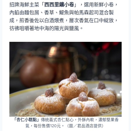
招牌海鮮主菜「
西西里鑲小卷
」，選用新鮮小卷，
內餡由麵包屑、香草、鯷魚與帕馬森起司混合製
成，煎香後佐以白酒煨煮，層次香氣在口中綻放，
彷彿咀嚼著地中海的陽光與鹽風。
「杏仁小糕點」
傳統義式杏仁點心，外酥內軟，濃郁堅果香
氣，每份售價120元。（圖／君品酒店提供）