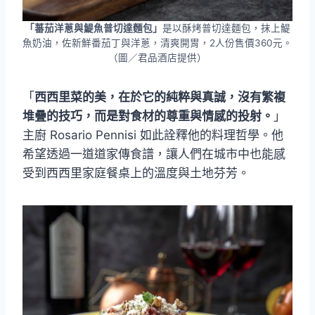
「蕃茄洋蔥與鯷魚普切達麵包」
是以酥烤普切達麵包，抹上鯷
魚奶油，佐新鮮番茄丁與洋蔥，清爽開胃，2人份售價360元。
（圖／君品酒店提供）
「
西西里菜的美，在於它的純粹與真誠，沒有繁複
堆疊的技巧，而是對食材的尊重與情感的投射。
」
主廚 Rosario Pennisi 如此詮釋他的料理哲學。他
希望透過一道道家傳食譜，讓人們在城市中也能感
受到西西里家庭餐桌上的溫度與土地芬芳。