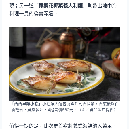
現；另一道「
橄欖花椰菜義大利麵
」則帶出地中海
料理一貫的樸實深邃。
「西西里鑲小卷」
小卷鑲入麵包屑與起司香料餡，香煎後以白
酒輕煮，鮮嫩多汁，4尾售價560元。（圖／君品酒店提供）
值得一提的是，此次更首次將義式海鮮納入菜單。