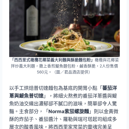
「西西里式橄欖花椰菜義大利麵與酥脆麵包粉」
橄欖與花椰菜
拌炒義大利麵，撒上香煎鯷魚麵包粉，鹹香酥脆，2人份售價
560元。（圖／君品酒店提供）
以手工烘焙普切達麵包為基底的開胃小點「
蕃茄洋
蔥與鯷魚普切達
」，將細火熬煮的番茄洋蔥醬與鯷
魚奶油交織出濃郁卻不膩口的滋味，簡單卻令人驚
豔。主食部分，「
Norma紫茄螺旋麵
」則以金黃微
酥的炸茄子、番茄醬汁、羅勒與瑞可塔起司組成多
層次的酸香風味，將西西里家常菜的靈魂完美呈