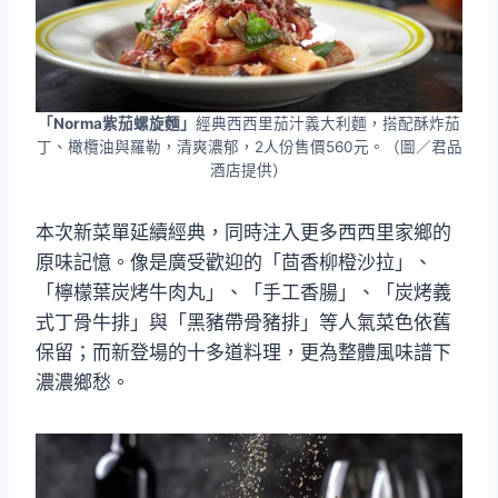
「Norma紫茄螺旋麵」
經典西西里茄汁義大利麵，搭配酥炸茄
丁、橄欖油與羅勒，清爽濃郁，2人份售價560元。（圖／君品
酒店提供）
本次新菜單延續經典，同時注入更多西西里家鄉的
原味記憶。像是廣受歡迎的「茴香柳橙沙拉」、
「檸檬葉炭烤牛肉丸」、「手工香腸」、「炭烤義
式丁骨牛排」與「黑豬帶骨豬排」等人氣菜色依舊
保留；而新登場的十多道料理，更為整體風味譜下
濃濃鄉愁。