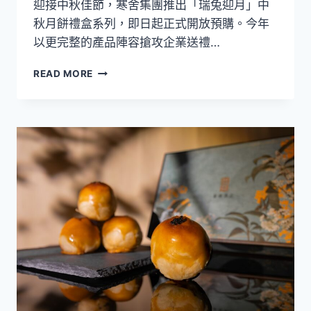
迎接中秋佳節，寒舍集團推出「瑞兔迎月」中
起
秋月餅禮盒系列，即日起正式開放預購。今年
開
以更完整的產品陣容搶攻企業送禮…
放
預
【2026
購，
READ MORE
中
8
秋
月
月
25
餅
日
設
前
計
享
大
83
賞】
折
寒
優
舍
惠！
集
團
「瑞
兔
迎
月」