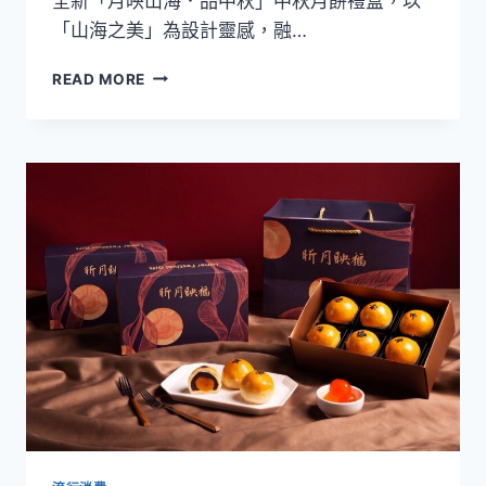
全新「月映山海．品中秋」中秋月餅禮盒，以
椒
「山海之美」為設計靈感，融…
麻
酥」
【2026
打
READ MORE
中
造
秋
辛
月
香
餅
系
設
月
計
餅
大
新
賞】
風
台
味
北
士
林
萬
麗
酒
店
「月
映