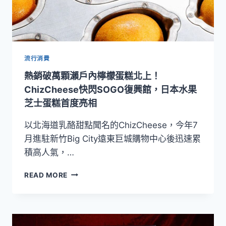
流行消費
熱銷破萬顆瀨戶內檸檬蛋糕北上！
ChizCheese快閃SOGO復興館，日本水果
芝士蛋糕首度亮相
以北海道乳酪甜點聞名的ChizCheese，今年7
月進駐新竹Big City遠東巨城購物中心後迅速累
積高人氣，…
熱
READ MORE
銷
破
萬
顆
瀨