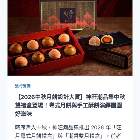
戶
內
檸
檬
蛋
糕
北
上！
CHIZCHEESE
快
閃
SOGO
復
流行消費
興
【2026中秋月餅設計大賞】神旺潮品集中秋
館，
日
雙禮盒登場！粵式月餅與手工酥餅演繹團圓
本
好滋味
水
果
時序漸入中秋，神旺潮品集推出 2026 年「旺
芝
月粵式月餅禮盒」與「潮香雙月禮盒」，前者
士