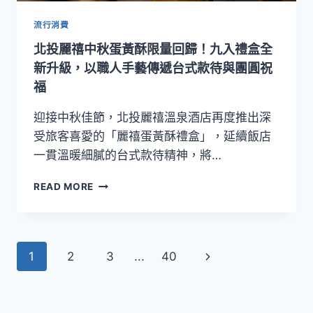
中
秋
流行消費
禮
北投麗禧中秋蛋黃酥限量回歸！九入禮盒全
盒
登
新升級，以職人手藝傳遞台式款待與團圓祝
場！
福
四
款
迎接中秋佳節，北投麗禧溫泉酒店再度推出深
禮
受旅客喜愛的「麗禧蛋黃酥禮盒」，延續飯店
盒
一貫溫暖細膩的台式款待精神，將…
滿
足
北
節
READ MORE
投
慶
麗
團
禧
聚
中
需
Page
Next
1
2
3
...
40
秋
求
蛋
navigation
Page
黃
酥