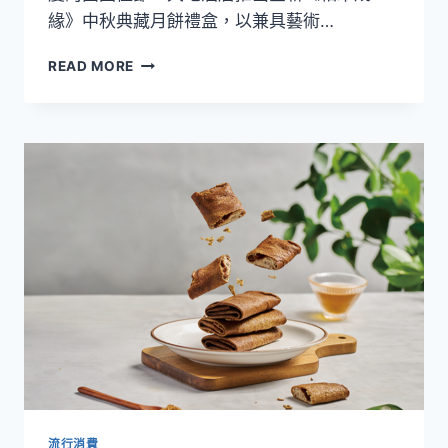
緣》中秋典藏月餅禮盒，以兼具藝術…
雙
明
【2026
星
READ MORE
中
月
秋
餅
月
一
餅
次
設
品
計
味
大
賞】
大
地
酒
店
《相
聚
成
緣》
中
秋
流行消費