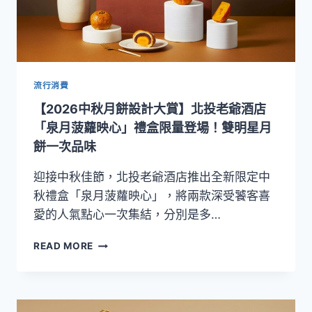
五
款
精
品
禮
盒
流行消費
打
【2026中秋月餅設計大賞】北投老爺酒店
造
節
「泉月菠蘿映心」禮盒限量登場！雙明星月
慶
餅一次品味
新
風
迎接中秋佳節，北投老爺酒店推出全新限定中
尚
秋禮盒「泉月菠蘿映心」，將兩款深受饕客喜
愛的人氣點心一次集結，分別是多…
【2026
READ MORE
中
秋
月
餅