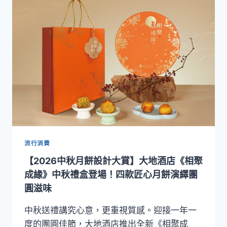
設
計
大
賞】
北
投
老
爺
酒
店
「泉
月
菠
蘿
流行消費
映
【2026中秋月餅設計大賞】大地酒店《相聚
心」
禮
成緣》中秋禮盒登場！四款匠心月餅演繹團
盒
圓滋味
限
量
中秋送禮講究心意，更重視質感。迎接一年一
登
度的團圓佳節，大地酒店推出全新《相聚成
場！