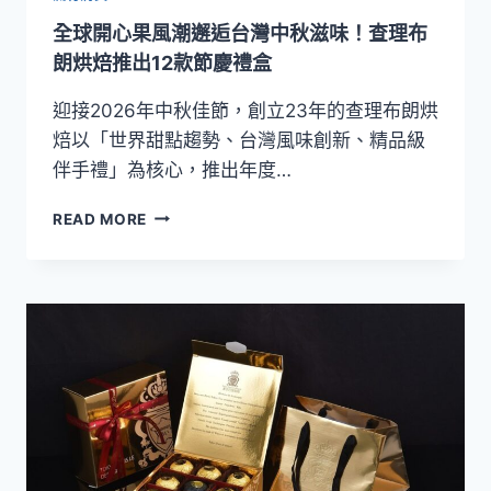
禮
全球開心果風潮邂逅台灣中秋滋味！查理布
盒
登
朗烘焙推出12款節慶禮盒
場！
四
迎接2026年中秋佳節，創立23年的查理布朗烘
款
焙以「世界甜點趨勢、台灣風味創新、精品級
匠
伴手禮」為核心，推出年度…
心
月
全
READ MORE
餅
球
演
開
繹
心
團
果
圓
風
滋
潮
味
邂
逅
台
灣
中
秋