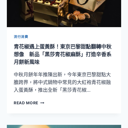
滋
味！
查
理
布
朗
流行消費
烘
青花椒遇上蛋黃酥！東京巴黎甜點翻轉中秋
焙
推
想像 新品「黑莎青花椒麻酥」打造辛香系
出
月餅新風味
12
款
中秋月餅年年推陳出新，今年東京巴黎甜點大
節
膽跨界，將中式鍋物中常見的大紅袍青花椒融
慶
入蛋黃酥，推出全新「黑莎青花椒…
禮
盒
青
READ MORE
花
椒
遇
上