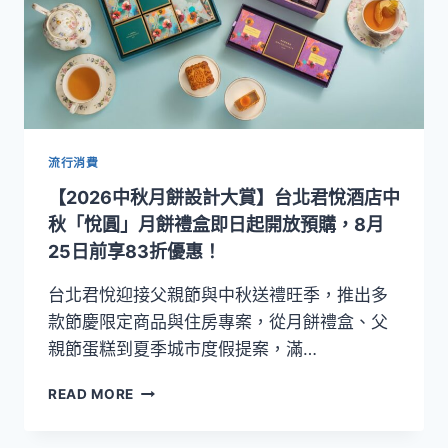
亞
昕
福
朋
喜
來
登
酒
流行消費
店
【2026中秋月餅設計大賞】台北君悅酒店中
「昕
月
秋「悅圓」月餅禮盒即日起開放預購，8月
映
25日前享83折優惠！
福」
中
台北君悅迎接父親節與中秋送禮旺季，推出多
秋
款節慶限定商品與住房專案，從月餅禮盒、父
禮
親節蛋糕到夏季城市度假提案，滿…
盒
登
【2026
場！
READ MORE
中
8
秋
月