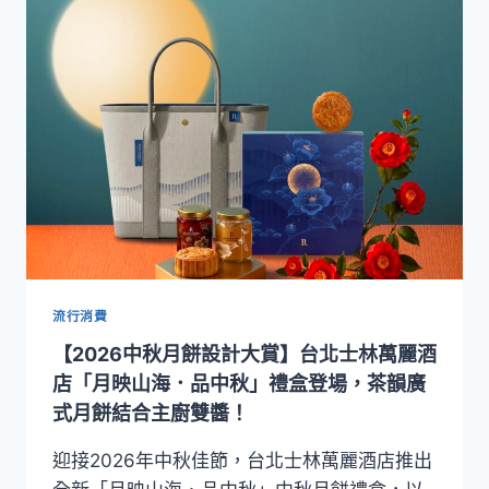
蛋
黃
酥！
東
京
巴
黎
甜
點
翻
轉
中
秋
想
流行消費
像
【2026中秋月餅設計大賞】台北士林萬麗酒
新
品
店「月映山海．品中秋」禮盒登場，茶韻廣
「黑
式月餅結合主廚雙醬！
莎
青
迎接2026年中秋佳節，台北士林萬麗酒店推出
花