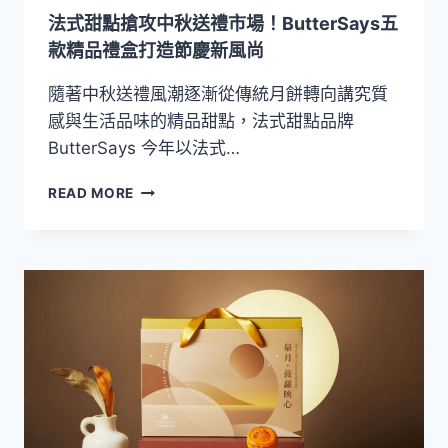
登
法式甜點搶攻中秋送禮市場！ButterSays五
場！
粵
款精品禮盒打造節慶新風尚
式
月
隨著中秋送禮風潮逐漸從傳統月餅轉向講究質
餅
感與生活品味的精品甜點，法式甜點品牌
與
ButterSays 今年以法式…
手
工
法
READ MORE
酥
式
餅
甜
演
點
繹
搶
團
攻
圓
中
好
秋
滋
送
味
禮
市
場！
BUTTERSAYS