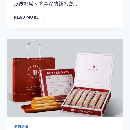
以皮細緻、餡豐潤的新派粵…
蛋
糕
【2026
首
READ MORE
中
度
秋
亮
月
相
餅
設
計
大
賞】
神
旺
潮
品
集
中
秋
雙
禮
盒
流行消費