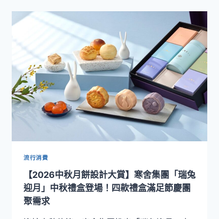
月
25
餅
日
設
前
計
預
大
購
賞】
享
台
早
北
鳥
君
9
悅
折
酒
優
店
惠
中
秋
「悅
圓」
流行消費
月
【2026中秋月餅設計大賞】寒舍集團「瑞兔
餅
禮
迎月」中秋禮盒登場！四款禮盒滿足節慶團
盒
聚需求
即
日