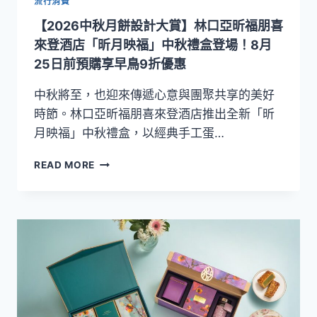
流行消費
山
【2026中秋月餅設計大賞】林口亞昕福朋喜
海．
品
來登酒店「昕月映福」中秋禮盒登場！8月
中
25日前預購享早鳥9折優惠
秋」
禮
中秋將至，也迎來傳遞心意與團聚共享的美好
盒
時節。林口亞昕福朋喜來登酒店推出全新「昕
登
月映福」中秋禮盒，以經典手工蛋…
場，
茶
【2026
韻
READ MORE
中
廣
秋
式
月
月
餅
餅
設
結
計
合
大
主
賞】
廚
林
雙
口
醬！