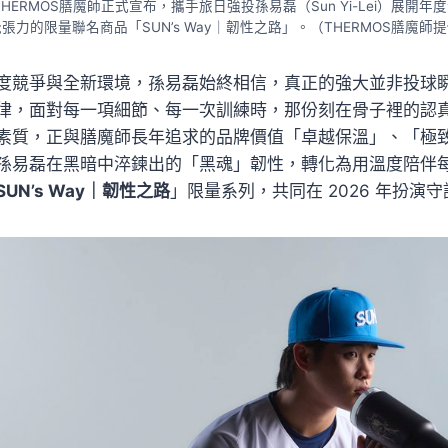
HERMOS膳魔師正式宣布，攜手旅日強投孫易磊（Sun Yi-Lei）展開
張力的限量聯名商品「SUN’s Way｜韌性之路」。（THERMOS膳魔師
度競爭與全新環境，孫易磊始終相信，真正的強大並非投球
律，面對每一項細節、每一次訓練時，那份刻在骨子裡的認
素質，正與膳魔師長年追求的品牌價值「卓越保溫」、「極
孫易磊在黑暗中淬鍊出的「黑魂」韌性，轉化為用溫度陪伴
SUN’s Way｜韌性之路
」限量系列，共同在 2026 年扮演