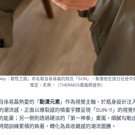
s Way｜韌性之路」命名取自孫易磊的姓氏「SUN」，象徵他在旅日征途
堅定、炙熱。（THERMOS膳魔師提供）
自孫易磊熱愛的「
動漫元素
」作為視覺主軸，於瓶身設計注
的潮流感，正面以爆裂感的噴墨字體呈現「SUN-!!」的視
的能量；另一側則透過硬派的「第一神拳」畫風，細膩勾勒
時間訓練累積的執著，轉化為具收藏感的潮流圖騰。