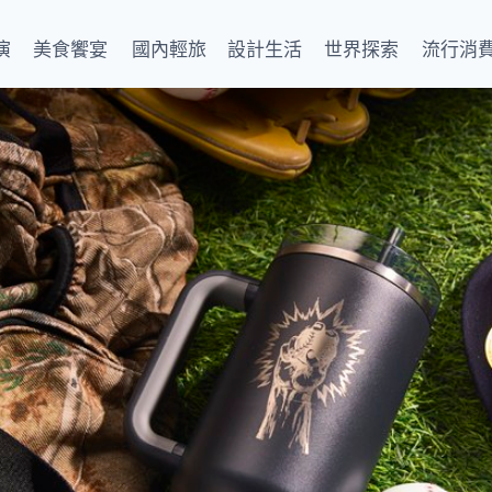
演
美食饗宴
國內輕旅
設計生活
世界探索
流行消