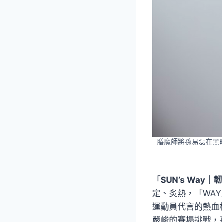
膳魔師將孫易磊在黑
「
SUN’s Way
定、炙熱，「WA
運動員代言的熱血
嚴峻的賽場挑戰，