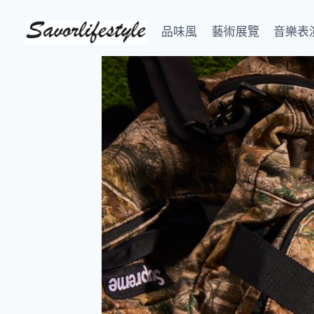
Skip
to
品味風
藝術展覽
音樂表
content