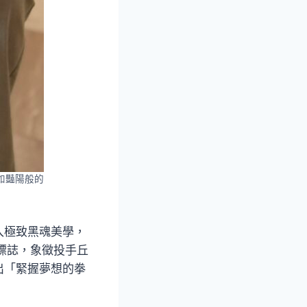
中如豔陽般的
入極致黑魂美學，
覺標誌，象徵投手丘
出「緊握夢想的拳