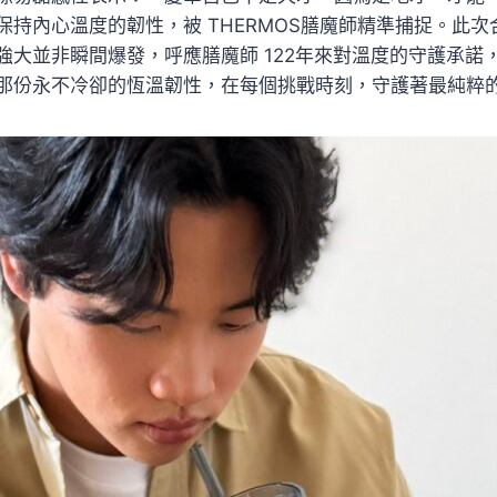
保持內心溫度的韌性，被 THERMOS膳魔師精準捕捉。此
強大並非瞬間爆發，呼應膳魔師 122年來對溫度的守護承諾
那份永不冷卻的恆溫韌性，在每個挑戰時刻，守護著最純粹