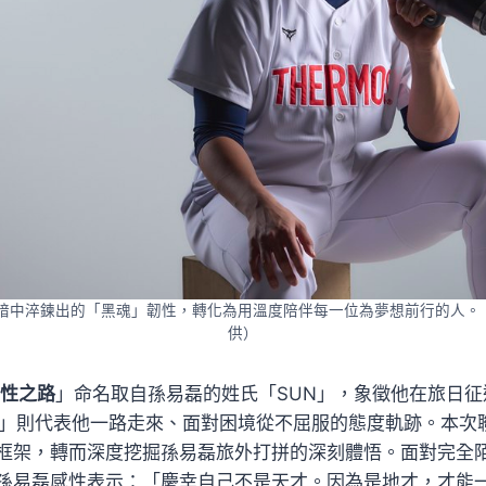
暗中淬鍊出的「黑魂」韌性，轉化為用溫度陪伴每一位為夢想前行的人。（T
供）
｜韌性之路
」命名取自孫易磊的姓氏「SUN」，象徵他在旅日
Y」則代表他一路走來、面對困境從不屈服的態度軌跡。本次
框架，轉而深度挖掘孫易磊旅外打拼的深刻體悟。面對完全
孫易磊感性表示：「慶幸自己不是天才。因為是地才，才能一