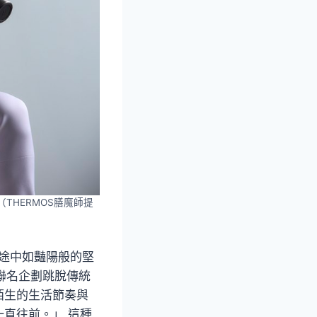
HERMOS膳魔師提
征途中如豔陽般的堅
聯名企劃跳脫傳統
陌生的生活節奏與
直往前。」 這種