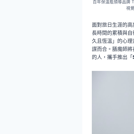
百年保溫瓶領導品牌 T
視覺
面對旅日生涯的高
長時間的累積與自
久且恆溫」的心理
謀而合。膳魔師將
的人，攜手推出「