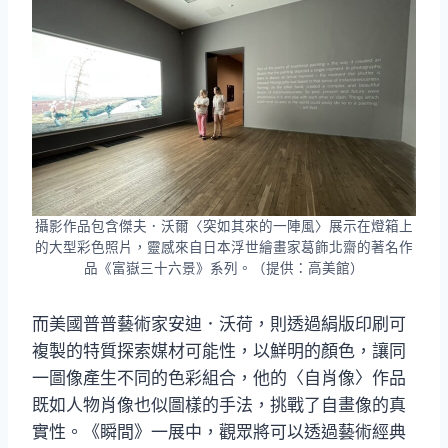
攝影作品包含傑夫．沃爾〈突如其來的一陣風〉展示在燈箱上
的大型彩色照片，靈感來自日本浮世繪畫家葛飾北齋的著名作
品《富嶽三十六景》系列。（提供：高美館）
而美國普普藝術家安迪．沃荷，則透過絹版印刷可
複製的特質探索媒材可能性，以鮮明的顏色，讓同
一圖像產生不同的色彩組合，他的〈自肖像〉作品
既如人物肖像也似圖樣的手法，挑戰了自畫像的真
實性。《瞬間》一展中，觀眾將可以透過藝術經典