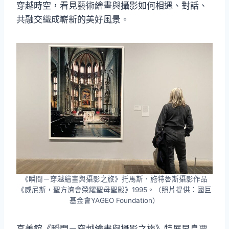
穿越時空，看見藝術繪畫與攝影如何相遇、對話、
共融交織成嶄新的美好風景。
《瞬間－穿越繪畫與攝影之旅》托馬斯．施特魯斯攝影作品
《威尼斯，聖方濟會榮耀聖母聖殿》1995。（照片提供：國巨
基金會YAGEO Foundation）