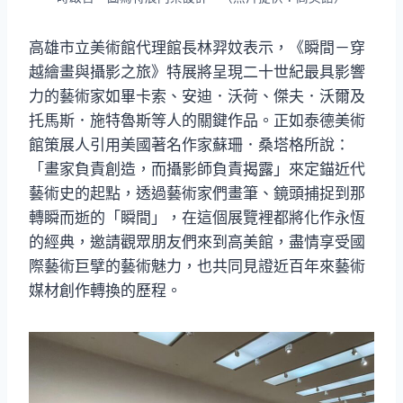
高雄市立美術館代理館長林羿妏表示，《瞬間－穿
越繪畫與攝影之旅》特展將呈現二十世紀最具影響
力的藝術家如畢卡索、安迪．沃荷、傑夫．沃爾及
托馬斯．施特魯斯等人的關鍵作品。正如泰德美術
館策展人引用美國著名作家蘇珊．桑塔格所說：
「畫家負責創造，而攝影師負責揭露」來定錨近代
藝術史的起點，透過藝術家們畫筆、鏡頭捕捉到那
轉瞬而逝的「瞬間」，在這個展覽裡都將化作永恆
的經典，邀請觀眾朋友們來到高美館，盡情享受國
際藝術巨擘的藝術魅力，也共同見證近百年來藝術
媒材創作轉換的歷程。