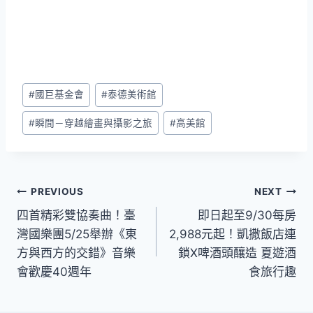
Post
#
國巨基金會
#
泰德美術館
Tags:
#
瞬間－穿越繪畫與攝影之旅
#
高美館
文
PREVIOUS
NEXT
四首精彩雙協奏曲！臺
即日起至9/30每房
章
灣國樂團5/25舉辦《東
2,988元起！凱撒飯店連
導
方與西方的交錯》音樂
鎖X啤酒頭釀造 夏遊酒
會歡慶40週年
食旅行趣
覽