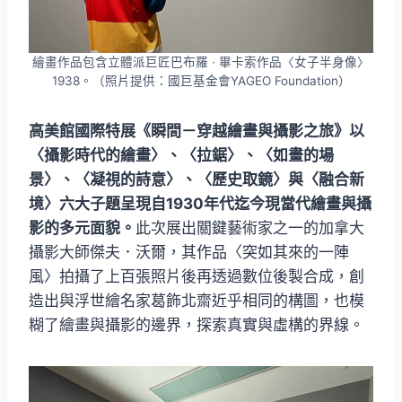
繪畫作品包含立體派巨匠巴布羅 · 畢卡索作品〈女子半身像〉
1938。（照片提供：國巨基金會YAGEO Foundation）
高美館國際特展《瞬間－穿越繪畫與攝影之旅》以
〈攝影時代的繪畫〉、〈拉鋸〉、〈如畫的場
景〉、〈凝視的詩意〉、〈歷史取鏡〉與〈融合新
境〉六大子題呈現自1930年代迄今現當代繪畫與攝
影的多元面貌。
此次展出關鍵藝術家之一的加拿大
攝影大師傑夫．沃爾，其作品〈突如其來的一陣
風〉拍攝了上百張照片後再透過數位後製合成，創
造出與浮世繪名家葛飾北齋近乎相同的構圖，也模
糊了繪畫與攝影的邊界，探索真實與虛構的界線。