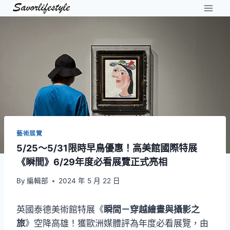
Skip
to
content
藝術展覽
5/25～5/31限時早鳥優惠！高美館國際特展
《瞬間》6/29年度必看展覽正式亮相
By
編輯部
2024 年 5 月 22 日
英國泰德美術館特展《
瞬間－穿越繪畫與攝影之
旅
》空降高雄！獲歐洲媒體評為年度必看展覽，由