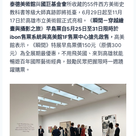
泰德美術館
與
國巨基金會
所收藏的55件西方美術史
教科書等級大師真跡即將抵臺，6月29日起至11月
17日於高雄市立美術館正式亮相。《
瞬間－穿越繪
畫與攝影之旅
》
早鳥票自5月25日至31日限時於
ibon售票系統與高美館1F售票中心搶先啟售，
高美
館表示，《瞬間》特展早鳥票價150元（原價300
元）為全展期最優惠，不用飛英國、來到高雄就能
暢遊百年國際藝術經典，鼓勵民眾把握限時一週踴
躍購票。