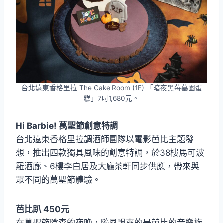
台北遠東香格里拉 The Cake Room (1F) 「暗夜黑莓墓園蛋
糕」7吋1,680元。
Hi Barbie! 萬聖節創意特調
台北遠東香格里拉調酒師團隊以電影芭比主題發
想，推出四款獨具風味的創意特調，於38樓馬可波
羅酒廊、6樓李白居及大廳茶軒同步供應，帶來與
眾不同的萬聖節體驗。
芭比趴 450元
在萬聖節陰森的夜晚，隨風飄來的是芭比的音樂旋