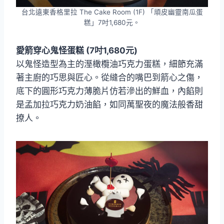
台北遠東香格里拉 The Cake Room (1F) 「頑皮幽靈南瓜蛋
糕」7吋1,680元。
愛箭穿心鬼怪蛋糕 (7吋1,680元)
以鬼怪造型為主的溼橄欖油巧克力蛋糕，細節充滿
著主廚的巧思與匠心。從縫合的嘴巴到箭心之傷，
底下的圓形巧克力薄脆片仿若滲出的鮮血，內餡則
是孟加拉巧克力奶油餡，如同萬聖夜的魔法般香甜
撩人。