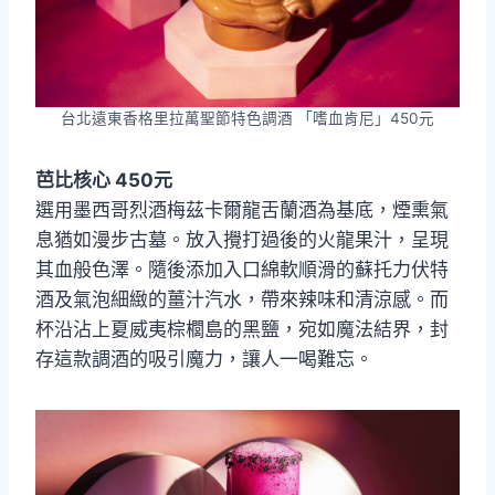
台北遠東香格里拉萬聖節特色調酒 「嗜血肯尼」450元
芭比核心 450元
選用墨西哥烈酒梅茲卡爾龍舌蘭酒為基底，煙熏氣
息猶如漫步古墓。放入攪打過後的火龍果汁，呈現
其血般色澤。隨後添加入口綿軟順滑的蘇托力伏特
酒及氣泡細緻的薑汁汽水，帶來辣味和清涼感。而
杯沿沾上夏威夷棕櫚島的黑鹽，宛如魔法結界，封
存這款調酒的吸引魔力，讓人一喝難忘。