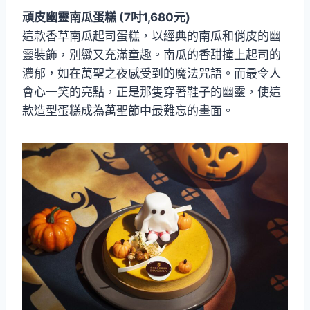
頑皮幽靈南瓜蛋糕 (7吋1,680元)
這款香草南瓜起司蛋糕，以經典的南瓜和俏皮的幽
靈裝飾，別緻又充滿童趣。南瓜的香甜撞上起司的
濃郁，如在萬聖之夜感受到的魔法咒語。而最令人
會心一笑的亮點，正是那隻穿著鞋子的幽靈，使這
款造型蛋糕成為萬聖節中最難忘的畫面。