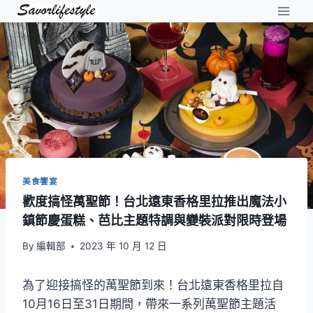
Skip
to
content
美食饗宴
歡度搞怪萬聖節！台北遠東香格里拉推出魔法小
鎮節慶蛋糕、芭比主題特調與變裝派對限時登場
By
編輯部
2023 年 10 月 12 日
為了迎接搞怪的萬聖節到來！台北遠東香格里拉自
10月16日至31日期間，帶來一系列萬聖節主題活