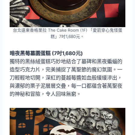
台北遠東香格里拉 The Cake Room (1F) 「愛箭穿心鬼怪蛋
糕」7吋1,680元。
暗夜黑莓墓園蛋糕 (7吋1,680元)
獨特的黑絲絨蛋糕巧妙地結合了墓碑和黑夜蝙蝠的
造型巧克力片，完美捕捉了萬聖節的魔幻氛圍。一
刀輕輕地切開，深紅的蔓越莓醬如血般緩緩滲出，
與濃郁的栗子泥層層交疊，每一口都蘊含著萬聖夜
的神秘和冒險，令人回味無窮。