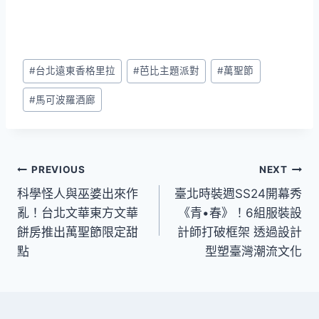
Post
#
台北遠東香格里拉
#
芭比主題派對
#
萬聖節
Tags:
#
馬可波羅酒廊
文
PREVIOUS
NEXT
科學怪人與巫婆出來作
臺北時裝週SS24開幕秀
章
亂！台北文華東方文華
《青•春》！6組服裝設
導
餅房推出萬聖節限定甜
計師打破框架 透過設計
點
型塑臺灣潮流文化
覽