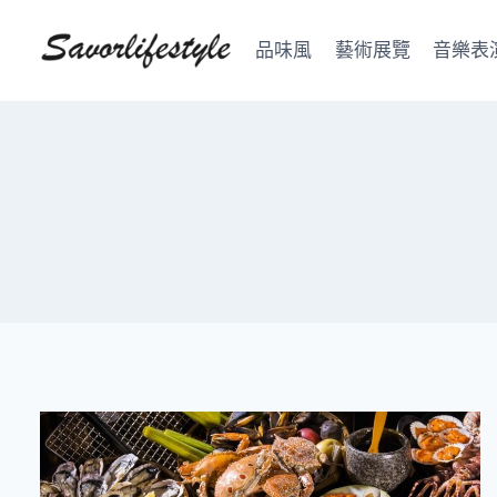
Skip
to
品味風
藝術展覽
音樂表
content