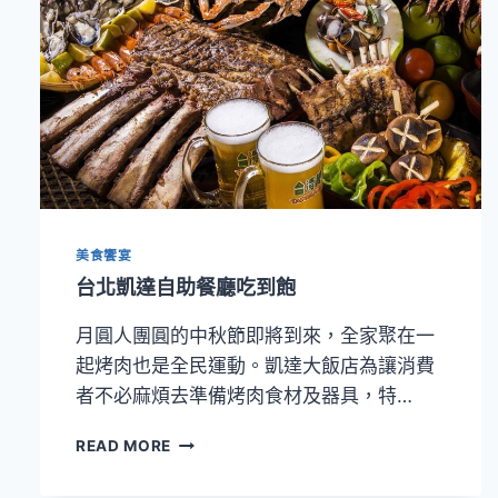
美食饗宴
台北凱達自助餐廳吃到飽
月圓人團圓的中秋節即將到來，全家聚在一
起烤肉也是全民運動。凱達大飯店為讓消費
者不必麻煩去準備烤肉食材及器具，特…
台
READ MORE
北
凱