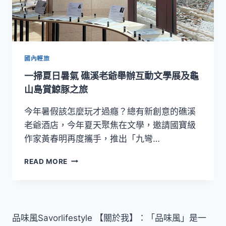
國內輕旅
一掃夏日暑氣 礁溪老爺舉辦互動文學展及龜
山島賞鯨豚之旅
今年暑假該怎麼玩才過癮？總有新創意的礁溪
老爺酒店，今年夏天聚焦在文學，邀請國寶級
作家黃春明再度攜手，推出「九彎…
一
READ MORE
掃
夏
日
暑
氣
品味風Savorlifestyle 【關於我】：「品味風」是一
礁