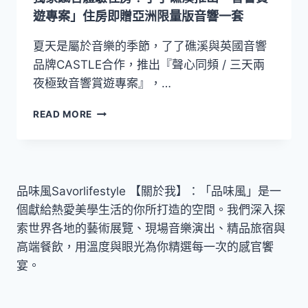
宜
遊專案」住房即贈亞洲限量版音響一套
蘭！
攜
夏天是屬於音樂的季節，了了礁溪與英國音響
手
品牌CASTLE合作，推出『聲心同頻 / 三天兩
「了
夜極致音響賞遊專案』，…
了
礁
獨
READ MORE
溪」
家
簽
感
署
官
委
體
託
驗
經
品味風Savorlifestyle 【關於我】：「品味風」是一
住
營
個獻給熱愛美學生活的你所打造的空間。我們深入探
房！
合
了
索世界各地的藝術展覽、現場音樂演出、精品旅宿與
約
了
高端餐飲，用溫度與眼光為你精選每一次的感官饗
礁
宴。
溪
推
出