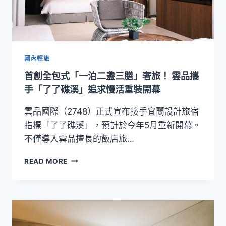
國內輕旅
首創全包式「一泊二盞三膳」奢旅！ 雲品攜
手「了了礁溪」追求慢活重裝開幕
雲品國際（2748）正式宣布接手宜蘭設計旅宿
指標「了了礁溪」，預計於今年5月重新開幕。
不僅導入雲品擅長的飯店旅…
首
READ MORE
創
全
包
式
「一
泊