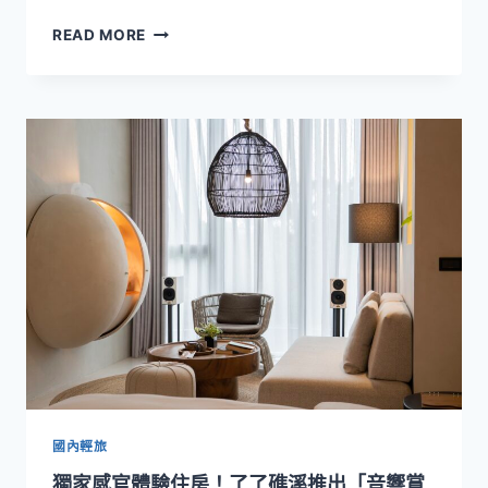
五
READ MORE
月
以
「隱
世
療
癒
酒
店」
定
位
重
新
開
幕！
雲
品
國
際
國內輕旅
拓
獨家感官體驗住房！了了礁溪推出「音響賞
點