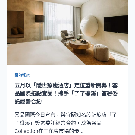
二
盞
三
膳」
奢
旅！ 雲
品
攜
手
「了
了
礁
國內輕旅
溪」
五月以「隱世療癒酒店」定位重新開幕！雲
追
求
品國際拓點宜蘭！攜手「了了礁溪」簽署委
慢
託經營合約
活
重
雲品國際今日宣布，與宜蘭知名設計旅店「了
裝
了礁溪」簽署委託經營合約，成為雲品
開
Collection在宜花東市場的最…
幕