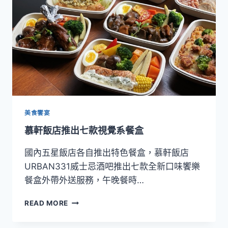
加
油
創
意
餐
盒
美食饗宴
慕軒飯店推出七款視覺系餐盒
國內五星飯店各自推出特色餐盒，慕軒飯店
URBAN331威士忌酒吧推出七款全新口味饗樂
餐盒外帶外送服務，午晚餐時…
慕
READ MORE
軒
飯