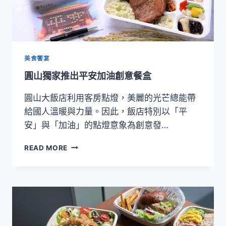
美食饗宴
圓山獨家推出平安加油創意餐盒
圓山大飯店利用客房點燈，美麗的光芒總能帶
給國人溫暖與力量。因此，飯店特別以「平
安」與「加油」的點燈意象為創意發…
圓
READ MORE
山
獨
家
推
出
平
安