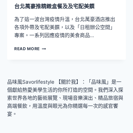
台北萬豪推精緻盒餐及及宅配美饌
為了這一波台灣疫情升溫，台北萬豪酒店推出
各項外帶及宅配美饌，以及「日租辦公空間」
專案。一系列因應疫情的美食商品…
台
READ MORE
北
萬
豪
推
精
品味風Savorlifestyle 【關於我】：「品味風」是一
緻
個獻給熱愛美學生活的你所打造的空間。我們深入探
盒
餐
索世界各地的藝術展覽、現場音樂演出、精品旅宿與
及
高端餐飲，用溫度與眼光為你精選每一次的感官饗
及
宴。
宅
配
美