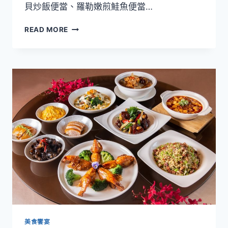
貝炒飯便當、羅勒嫩煎鮭魚便當…
板
READ MORE
橋
凱
撒
朋
派
自
助
餐
七
款
特
色
便
當
美食饗宴