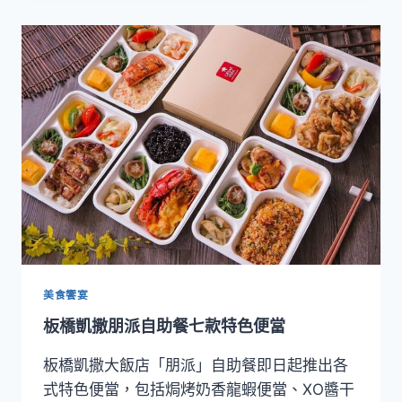
店
推
出
七
款
視
覺
系
餐
盒
美食饗宴
板橋凱撒朋派自助餐七款特色便當
板橋凱撒大飯店「朋派」自助餐即日起推出各
式特色便當，包括焗烤奶香龍蝦便當、XO醬干