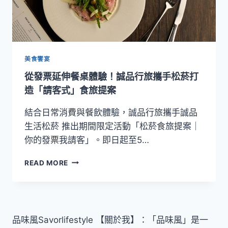
美食饗宴
從發票延伸餐桌體驗！誠品行旅攜手松菸打
造「請客式」食旅提案
結合日常消費與餐飲體驗，誠品行旅攜手誠品
生活松菸 推出期間限定活動「松菸食旅提案｜
你的發票我請客」。即日起至5…
從
READ MORE
發
票
延
伸
餐
品味風Savorlifestyle 【關於我】：「品味風」是一
桌