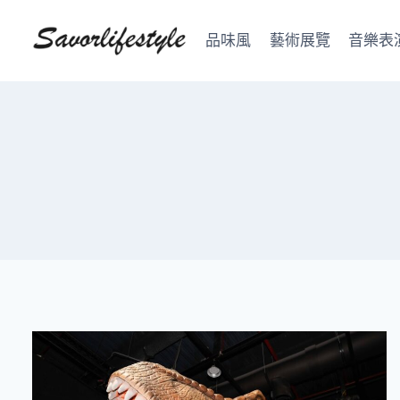
Skip
to
品味風
藝術展覽
音樂表
content