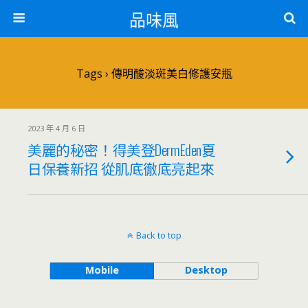
品味風
Tags › 傳明酸淡斑美白修護安瓶
2023 年 4 月 6 日
美麗的秘密！得美登DermEden夏
日保養新招 從肌底徹底亮起來
Back to top
Mobile
Desktop