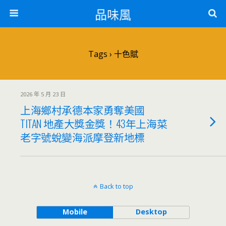
品味風
Tags › 十色賦
2026 年 5 月 23 日
上海鄉村承德本家勇奪美國
TITAN 地產大獎金獎！43年上海菜
老字號蛻變海派摩登新地標
Back to top
Mobile
Desktop