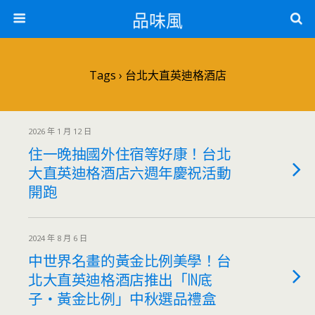
品味風
Tags › 台北大直英迪格酒店
2026 年 1 月 12 日
住一晚抽國外住宿等好康！台北
大直英迪格酒店六週年慶祝活動
開跑
2024 年 8 月 6 日
中世界名畫的黃金比例美學！台
北大直英迪格酒店推出「IN底
子・黃金比例」中秋選品禮盒