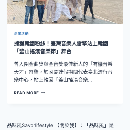
企業活動
擄獲韓國粉絲！臺灣音樂人雷擎站上韓國
「釜山搖滾音樂節」舞台
曾入圍金曲獎與金音獎最佳新人的「有機音樂
天才」雷擎，於國慶連假期間代表臺北流行音
樂中心，站上韓國「釜山搖滾音樂…
擄
READ MORE
獲
韓
國
粉
絲！
品味風Savorlifestyle 【關於我】：「品味風」是一
臺