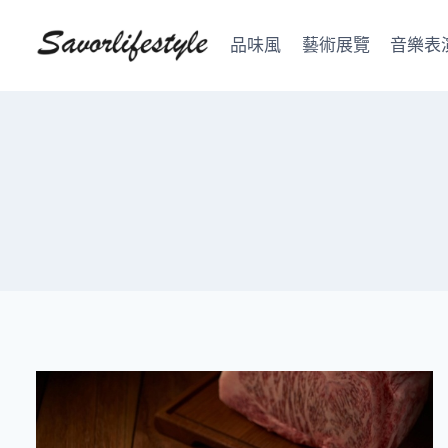
Skip
to
品味風
藝術展覽
音樂表
content