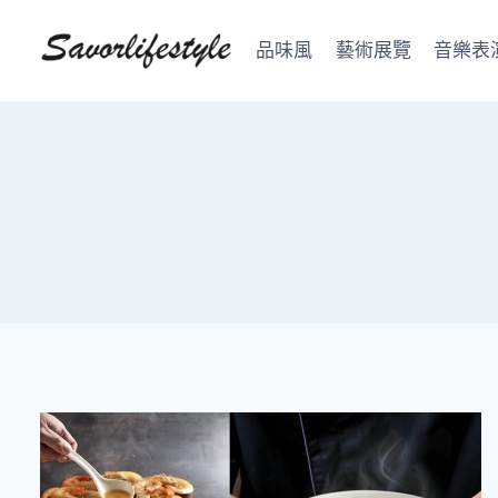
Skip
to
品味風
藝術展覽
音樂表
content