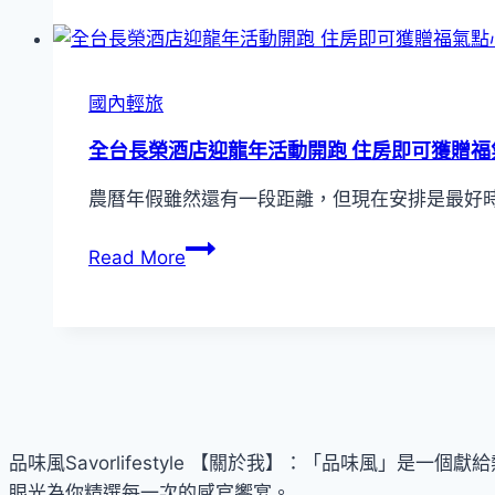
預
購
享
多
國內輕旅
種
全台長榮酒店迎龍年活動開跑 住房即可獲贈福
優
惠！
農曆年假雖然還有一段距離，但現在安排是最好
全
省
全
Read More
長
台
榮
長
酒
榮
店
酒
推
店
出
迎
超
龍
品味風Savorlifestyle 【關於我】：「品味風
過
年
眼光為你精選每一次的感官饗宴。