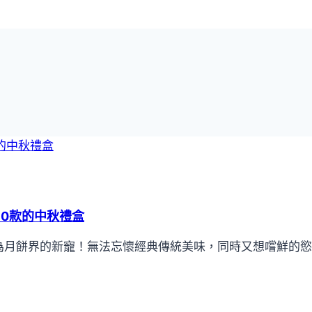
0款的中秋禮盒
為月餅界的新寵！無法忘懷經典傳統美味，同時又想嚐鮮的慾