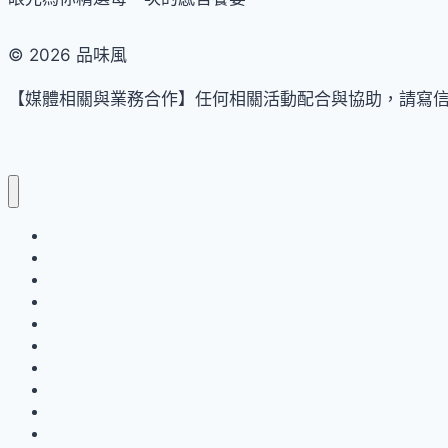
10
活
款
動
© 2026 品味風
的
開
中
【媒體相關與業務合作】任何相關活動配合與協助，請寫信至信箱，我
跑
秋
住
禮
房
盒
即
可
獲
品味風
藝術展覽
贈
音樂表演
福
美食饗宴
氣
國內輕旅
點
設計生活
心
世界探索
流行消費
運動保養
企業活動