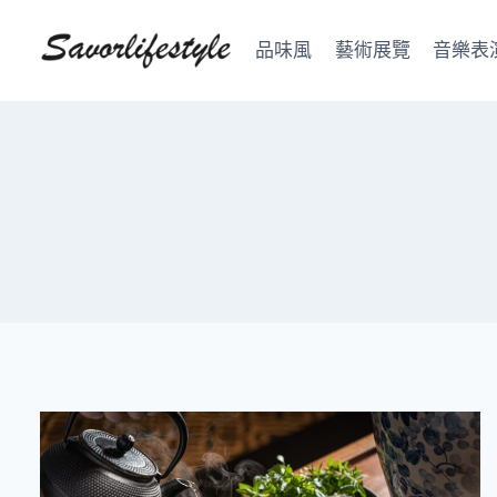
Skip
to
品味風
藝術展覽
音樂表
content