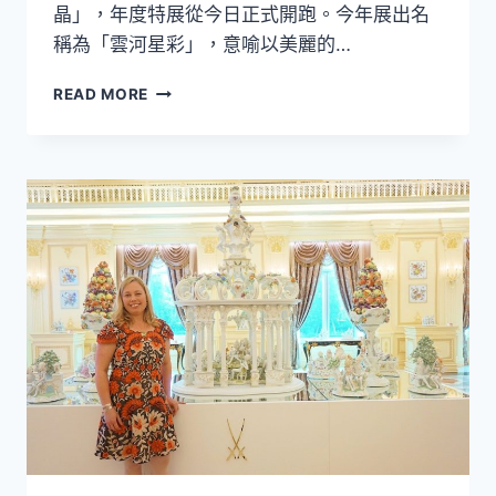
晶」，年度特展從今日正式開跑。今年展出名
稱為「雲河星彩」，意喻以美麗的…
捷
READ MORE
克
摩
瑟
水
晶
如
璀
璨
星
宿