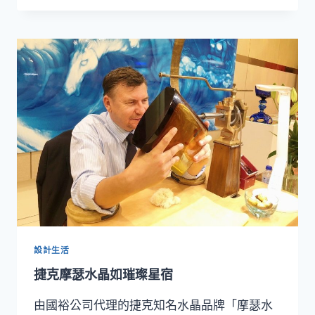
盛
柏
大
林
開
KPM
展
王
者
御
瓷
展
設計生活
捷克摩瑟水晶如璀璨星宿
由國裕公司代理的捷克知名水晶品牌「摩瑟水