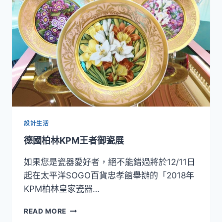
藝
的
極
致
殿
堂！
2025「至
臻
麥
森
―
瓷
設計生活
藝
德國柏林KPM王者御瓷展
風
華
如果您是瓷器愛好者，絕不能錯過將於12/11日
歐
洲
起在太平洋SOGO百貨忠孝館舉辦的「2018年
之
KPM柏林皇家瓷器…
最」
特
德
READ MORE
展
國