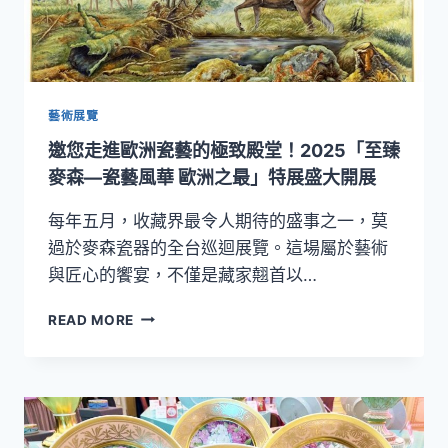
藝術展覽
邀您走進歐洲瓷藝的極致殿堂！2025「至臻
麥森―瓷藝風華 歐洲之最」特展盛大開展
每年五月，收藏界最令人期待的盛事之一，莫
過於麥森瓷器的全台巡迴展覽。這場屬於藝術
與匠心的饗宴，不僅是藏家翹首以…
邀
READ MORE
您
走
進
歐
洲
瓷