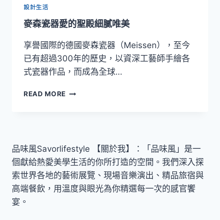
設計生活
麥森瓷器愛的聖殿細膩唯美
享譽國際的德國麥森瓷器（Meissen），至今
已有超過300年的歷史，以資深工藝師手繪各
式瓷器作品，而成為全球…
麥
READ MORE
森
瓷
器
愛
的
品味風Savorlifestyle 【關於我】：「品味風」是一
聖
個獻給熱愛美學生活的你所打造的空間。我們深入探
殿
細
索世界各地的藝術展覽、現場音樂演出、精品旅宿與
膩
高端餐飲，用溫度與眼光為你精選每一次的感官饗
唯
宴。
美