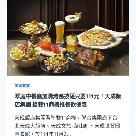
谷
森
湯」
雙
人
一
泊
三
食
8,888
元
起！
天
成
美食饗宴
飯
翠庭中餐廳加購烤鴨披薩只要111元！天成飯
店
集
店集團 搶雙11商機推餐飲優惠
團
新
天成飯店集團看準雙11商機，聯合集團旗下台
品
北天成大飯店、天成文旅-華山町、天成世貿國
牌
際會館，於114年11月2…
「天