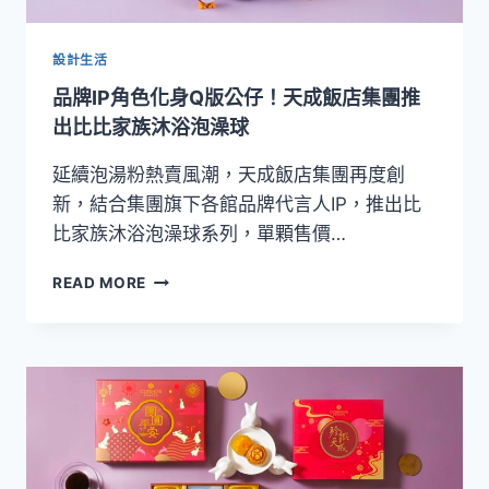
趣
豪
華
設計生活
露
品牌IP角色化身Q版公仔！天成飯店集團推
營
推
出比比家族沐浴泡澡球
出
「朋
延續泡湯粉熱賣風潮，天成飯店集團再度創
趣
新，結合集團旗下各館品牌代言人IP，推出比
兒
比家族沐浴泡澡球系列，單顆售價…
童
月
品
READ MORE
比
牌
比
IP
泡
角
澡
色
趣」
化
身
Q
版
公