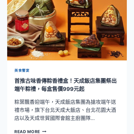
畫】
帶
毛
小
孩
走
進
仲
夏
綠
野
仙
美食饗宴
境！
首推古味香傳粽香禮盒！天成飯店集團祭出
「朋
趣」
端午粽禮，每盒售價999元起
兩
天
粽葉飄香迎端午，天成飯店集團為搶攻端午送
一
禮市場，旗下台北天成大飯店、台北花園大酒
夜
店以及天成世貿國際會館主廚團隊…
全
包
首
READ MORE
式