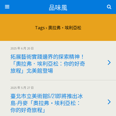
品味風
Tags › 奧拉弗・埃利亞松
2025 年 6 月 20 日
拓展藝術實踐邊界的探索精神！
「奧拉弗．埃利亞松：你的好奇
旅程」北美館登場
2025 年 5 月 27 日
臺北市立美術館6/21即將推出冰
島-丹麥「奧拉弗・埃利亞松：
你的好奇旅程」