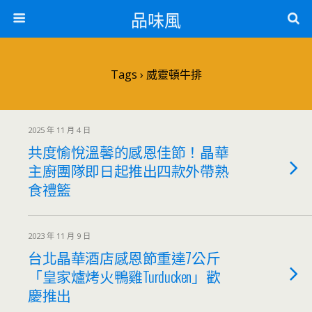
品味風
Tags › 威靈頓牛排
2025 年 11 月 4 日
共度愉悅溫馨的感恩佳節！晶華
主廚團隊即日起推出四款外帶熟
食禮籃
2023 年 11 月 9 日
台北晶華酒店感恩節重達7公斤
「皇家爐烤火鴨雞Turducken」歡
慶推出