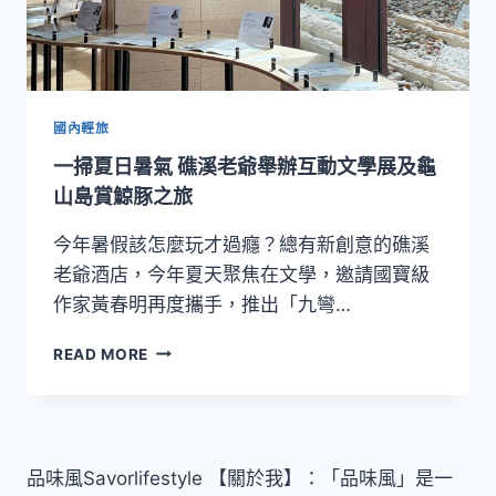
國內輕旅
一掃夏日暑氣 礁溪老爺舉辦互動文學展及龜
山島賞鯨豚之旅
今年暑假該怎麼玩才過癮？總有新創意的礁溪
老爺酒店，今年夏天聚焦在文學，邀請國寶級
作家黃春明再度攜手，推出「九彎…
一
READ MORE
掃
夏
日
暑
氣
品味風Savorlifestyle 【關於我】：「品味風」是一
礁