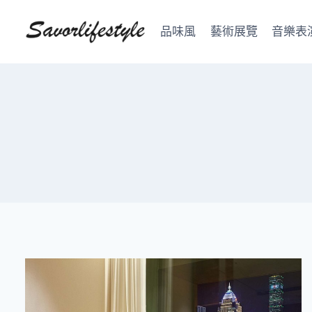
Skip
to
品味風
藝術展覽
音樂表
content