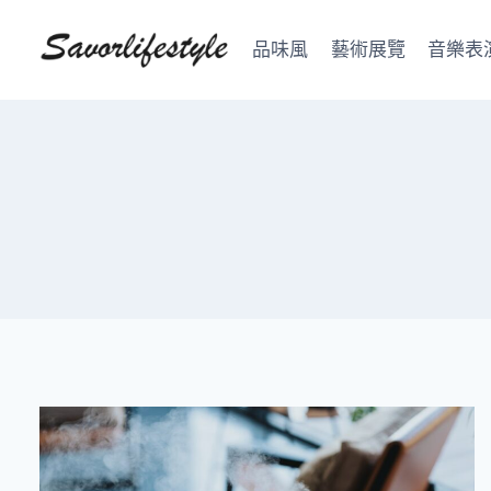
Skip
to
品味風
藝術展覽
音樂表
content