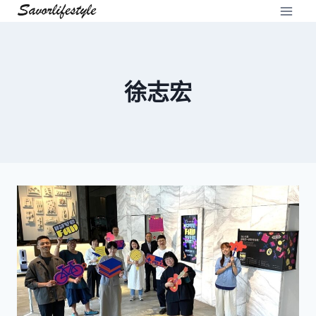
Skip
to
content
徐志宏