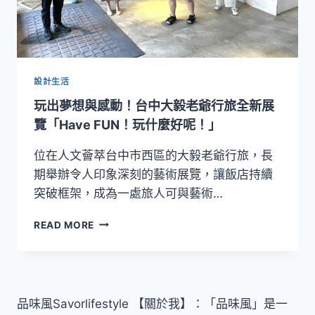
設計生活
玩出夢想與感動！台中大毅老爺行旅全新展
覽「Have FUN！玩什麼好呢！」
位在人文薈萃台中市西區的大毅老爺行旅，長
期舉辦令人印象深刻的藝術展覽，讓飯店持續
突破框架，成為一處旅人可與藝術…
玩
READ MORE
出
夢
想
與
感
品味風Savorlifestyle 【關於我】：「品味風」是一
動！