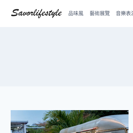
Skip
to
品味風
藝術展覽
音樂表
content