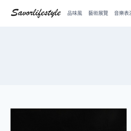
Skip
to
品味風
藝術展覽
音樂表
content