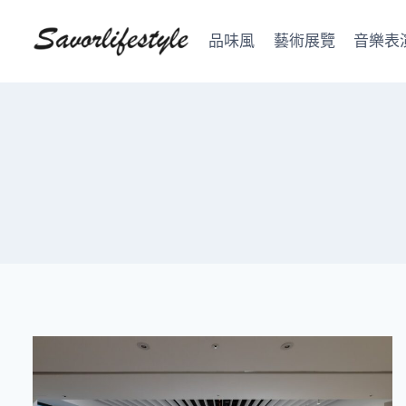
Skip
to
品味風
藝術展覽
音樂表
content