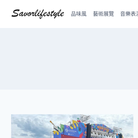
Skip
to
品味風
藝術展覽
音樂表
content