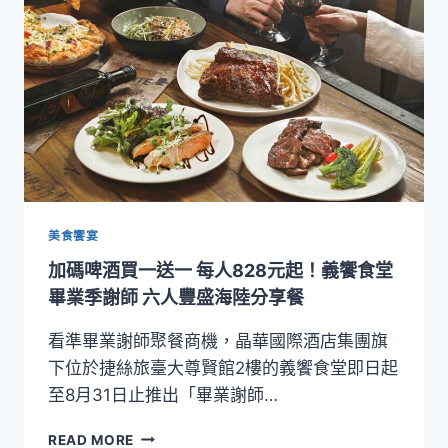
鳥
每
人
1300
元
起！
捷
絲
旅
宜
蘭
礁
美食饗宴
溪
加碼啤酒買一送一 每人828元起！義饗食堂
館
親
畢業季謝師 六人豐盛海陸分享餐
魚
樂
看準畢業謝師聚餐商機，晶華國際酒店集團旗
住
下位於捷絲旅臺大尊賢館2樓的義饗食堂即日起
房
至8月31日止推出「畢業謝師…
專
案
加
READ MORE