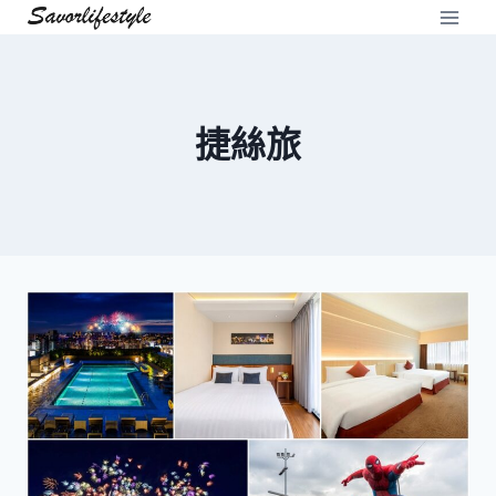
Skip
to
content
捷絲旅