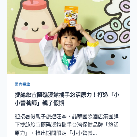
節
登
場！
蜘
蛛
人
主
題
煙
火、
無
人
機
國內輕旅
展
捷絲旅宜蘭礁溪館攜手悠活原力！打造「小
演
點
小營養師」親子假期
亮
台
迎接暑假親子旅遊旺季，晶華國際酒店集團旗
北
下捷絲旅宜蘭礁溪館攜手台灣保健品牌「悠活
夏
原力」，推出期間限定「小小營養…
夜，