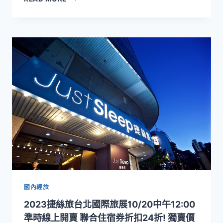
碼
愛
再
媽
贈
咪」
蔬
住
食
房
自
專
助
案
晚
餐
等
優
惠！
全
台
捷
絲
旅
寵
國內輕旅
愛
2023捷絲旅台北國際旅展10/20中午12:00
媽
咪
準時線上開賣 聯合住宿券折扣24折! 獨賣價