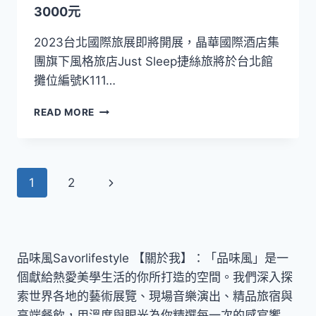
一
3000元
整
月
2023台北國際旅展即將開展，晶華國際酒店集
入
團旗下風格旅店Just Sleep捷絲旅將於台北館
住
攤位編號K111…
就
送
2023
KOZI
READ MORE
捷
滋
絲
養
旅
賦
台
活
Page
Next
1
2
北
精
國
華
navigation
Page
際
旅
展
10/20
品味風Savorlifestyle 【關於我】：「品味風」是一
中
個獻給熱愛美學生活的你所打造的空間。我們深入探
午
索世界各地的藝術展覽、現場音樂演出、精品旅宿與
12:00
高端餐飲，用溫度與眼光為你精選每一次的感官饗
準