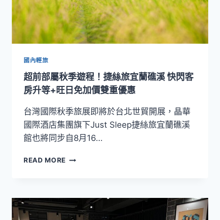
捷
絲
旅
攜
手
BLUESEEDS
國內輕旅
芙
超前部屬秋季遊程！捷絲旅宜蘭礁溪 快閃客
彤
園
房升等+旺日免加價雙重優惠
打
造
台灣國際秋季旅展即將於台北世貿開展，晶華
全
國際酒店集團旗下Just Sleep捷絲旅宜蘭礁溪
方
館也將同步自8月16…
位
舒
超
READ MORE
眠
前
旅
部
程
屬
秋
季
遊