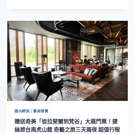
碼
啤
酒
買
一
送
一
每
人
828
元
起！
義
饗
食
堂
畢
業
國內輕旅
|
藝術展覽
季
贈送奇美「從拉斐爾到梵谷」大展門票！捷
謝
師
絲旅台南虎山館 奇藝之旅三天兩夜 超值行程