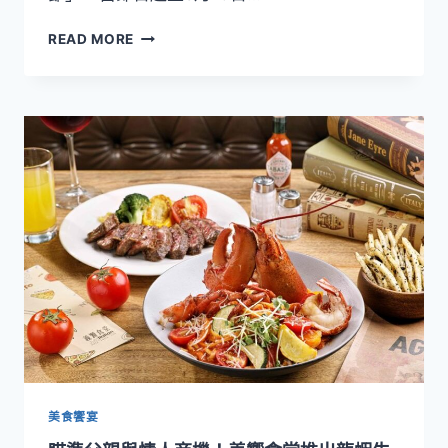
優
【夏
惠
READ MORE
日
消
暑
提
案】
繽
紛
燦
爛
的
賞
煙
火
夏
日
時
光！
捷
美食饗宴
絲