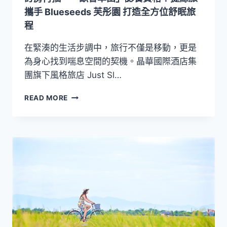
親
攜手 Blueseeds 芙彤園 打造全方位舒眠旅
子
程
假
期
在緊湊的生活步調中，旅行不僅是移動，更是
為身心找到喘息空間的契機。晶華國際酒店集
團旗下風格旅店 Just Sl…
訂
READ MORE
房
再
抽
「一
畝
香
草
田」
認
養
資
格！