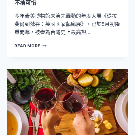
六
不搶可惜
人
豐
今年奇美博物館未演先轟動的年度大展《從拉
盛
斐爾到梵谷：英國國家藝廊展》，已於5月初隆
海
重開幕。被譽為台灣史上最高規…
陸
分
贈
享
READ MORE
送
餐
奇
美
「從
拉
斐
爾
到
梵
谷」
大
展
門
票！