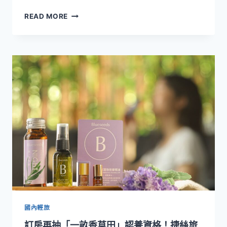
飯
捷
READ MORE
店
絲
住
旅
房
宜
專
蘭
案
礁
同
溪
步
館
搶
攜
攻
手
賞
悠
煙
活
火
原
商
力！
機
打
造
「小
小
營
國內輕旅
養
訂房再抽「一畝香草田」認養資格！捷絲旅
師」