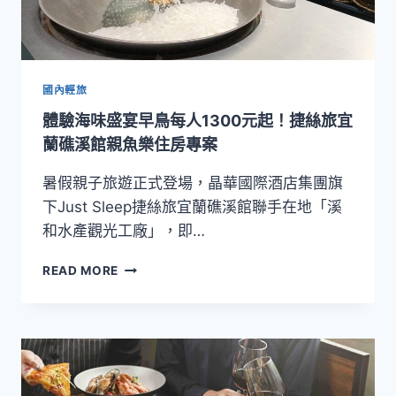
出
龍
蝦
牛
小
國內輕旅
排
體驗海味盛宴早鳥每人1300元起！捷絲旅宜
海
陸
蘭礁溪館親魚樂住房專案
大
餐
暑假親子旅遊正式登場，晶華國際酒店集團旗
千
下Just Sleep捷絲旅宜蘭礁溪館聯手在地「溪
元
和水產觀光工廠」，即…
有
找
體
READ MORE
驗
海
味
盛
宴
早