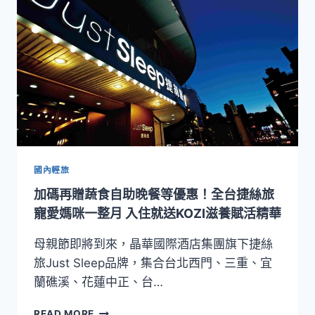
人
搶
大
可
餐
惜
贈
紅
酒
乙
瓶！
捷
絲
旅
臺
國內輕旅
大
加碼再贈蔬食自助晚餐等優惠！全台捷絲旅
尊
賢
寵愛媽咪一整月 入住就送KOZI滋養賦活精華
館
推
母親節即將到來，晶華國際酒店集團旗下捷絲
出
旅Just Sleep品牌，集合台北西門、三重、宜
「繆
蘭礁溪、花蓮中正、台…
思
旅‧
加
READ MORE
寵