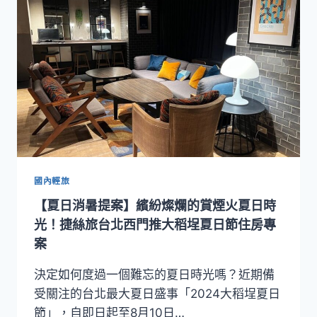
程！
捷
絲
旅
宜
蘭
礁
溪
快
閃
客
房
國內輕旅
升
【夏日消暑提案】繽紛燦爛的賞煙火夏日時
等
+旺
光！捷絲旅台北西門推大稻埕夏日節住房專
日
案
免
加
決定如何度過一個難忘的夏日時光嗎？近期備
價
受關注的台北最大夏日盛事「2024大稻埕夏日
雙
節」，自即日起至8月10日…
重