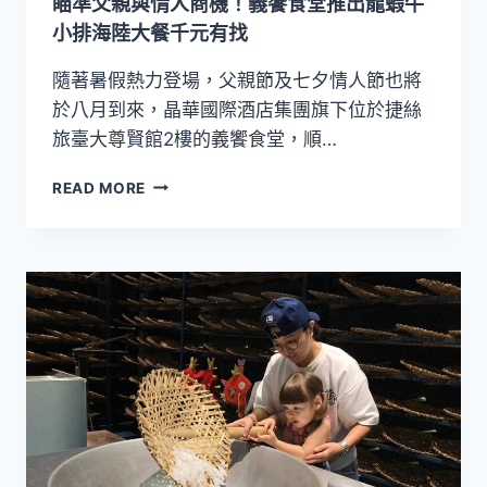
瞄準父親與情人商機！義饗食堂推出龍蝦牛
旅
台
小排海陸大餐千元有找
北
西
隨著暑假熱力登場，父親節及七夕情人節也將
門
於八月到來，晶華國際酒店集團旗下位於捷絲
推
旅臺大尊賢館2樓的義饗食堂，順…
大
稻
瞄
READ MORE
埕
準
夏
父
日
親
節
與
住
情
房
人
專
商
案
機！
義
饗
食
堂
推