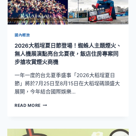
國內輕旅
2026大稻埕夏日節登場！蜘蛛人主題煙火、
無人機展演點亮台北夏夜，飯店住房專案同
步搶攻賞煙火商機
一年一度的台北夏季盛事「2026大稻埕夏日
節」將於7月25日至8月15日在大稻埕碼頭盛大
展開，今年結合國際娛樂…
2026
READ MORE
大
稻
埕
夏
日