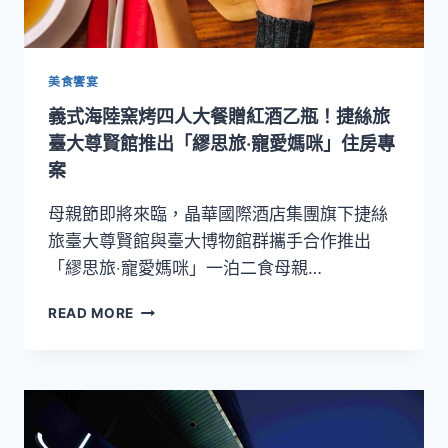
捷
絲
旅
台
美食饗宴
南
義式海陸窯烤四人大餐贈紅酒乙瓶！捷絲旅
虎
山
臺大尊賢館推出「繆思旅‧寵愛媽咪」住房專
館
案
奇
藝
母親節即將來臨，晶華國際酒店集團旗下捷絲
之
旅臺大尊賢館與臺大博物館群攜手合作推出
旅
「繆思旅‧寵愛媽咪」一泊二食母親…
三
天
義
兩
READ MORE
式
夜
海
超
陸
值
窯
行
烤
程
四
不