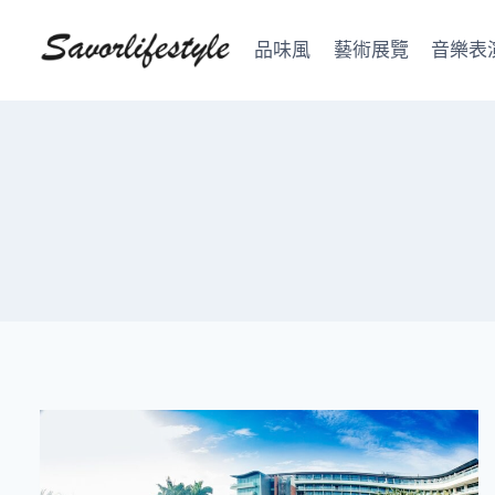
Skip
to
品味風
藝術展覽
音樂表
content