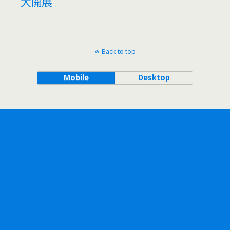
大開展
Back to top
Mobile
Desktop