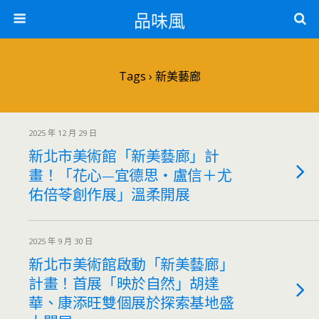
品味風
Tags › 新美藝廊
2025 年 12 月 29 日
新北市美術館「新美藝廊」計
畫！「花心—宜德思・盧信＋尤
佑倍苓創作展」溫柔開展
2025 年 9 月 30 日
新北市美術館啟動「新美藝廊」
計畫！首展「映於自然」胡達
華、康添旺雙個展於探索基地盛