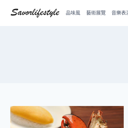
Skip
to
品味風
藝術展覽
音樂表
content