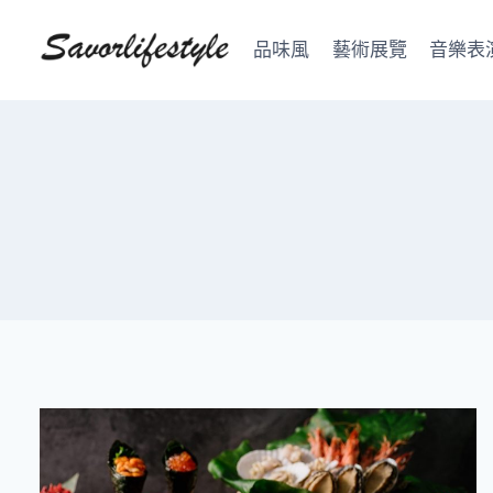
Skip
to
品味風
藝術展覽
音樂表
content