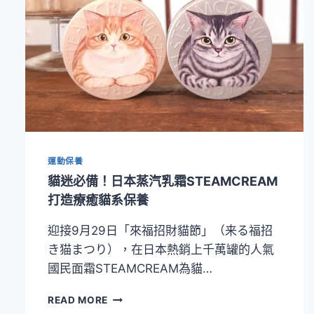
運動保養
貓迷必備！日本蒸汽乳霜STEAMCREAM
打造療癒貓系保養
迎接9月29日「來福招財貓節」（来る福招
き猫まつり），在日本熱銷上千萬罐的人氣
國民面霜STEAMCREAM為貓…
貓
READ MORE
迷