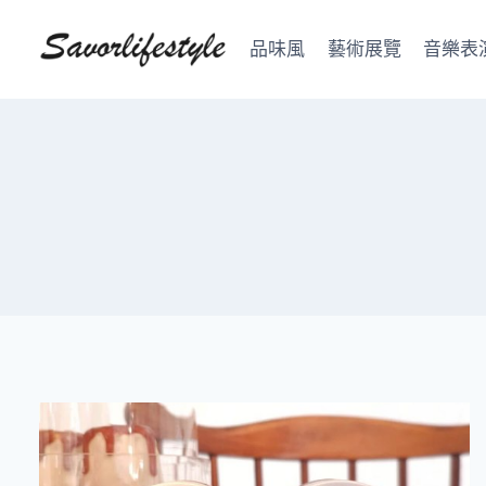
Skip
to
品味風
藝術展覽
音樂表
content