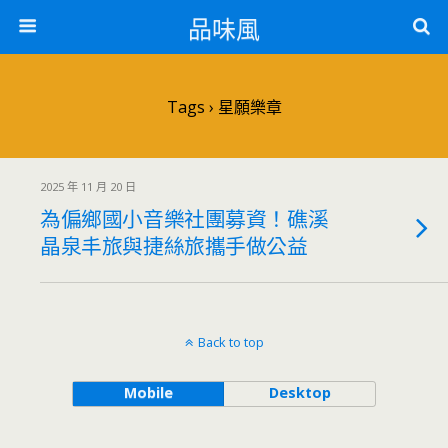
品味風
Tags › 星願樂章
2025 年 11 月 20 日
為偏鄉國小音樂社團募資！礁溪
晶泉丰旅與捷絲旅攜手做公益
Back to top
Mobile
Desktop