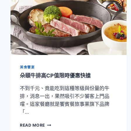
美食饗宴
朵頤牛排高CP值限時優惠快搶
不到千元、竟能吃到這種等級與份量的牛
排，消息一出，果然吸引不少饕客上門品
嚐。這家餐廳就是饗賓餐旅事業旗下品牌
「…
朵
READ MORE
頤