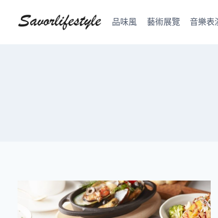
Skip
to
品味風
藝術展覽
音樂表
content