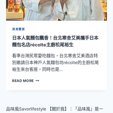
美食饗宴
日本人氣麵包飄香！台北寒舍艾美攜手日本
麵包名店récolte主廚松尾裕生
看準台灣民眾愛吃麵包，台北寒舍艾美酒店特
別邀請日本神戶人氣麵包坊récolte的主廚松尾
裕生來台客座，同時也是…
日
READ MORE
本
人
氣
麵
包
品味風Savorlifestyle 【關於我】：「品味風」是一
飄